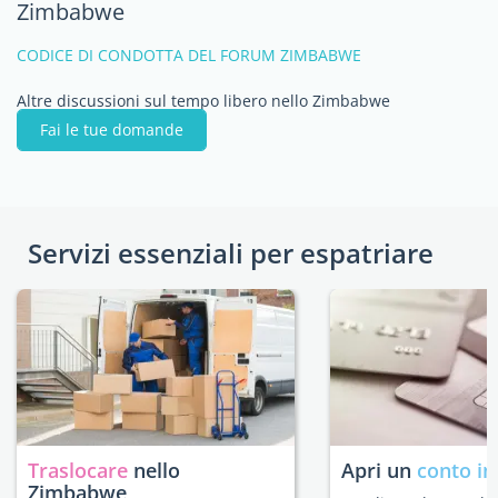
Zimbabwe
CODICE DI CONDOTTA DEL FORUM ZIMBABWE
Altre discussioni sul tempo libero nello Zimbabwe
Fai le tue domande
Servizi essenziali per espatriare
Traslocare
nello
Apri un
conto in
Zimbabwe