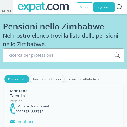
Accedi
Registrati
MENU
Pensioni nello Zimbabwe
Nel nostro elenco trovi la lista delle pensioni
nello Zimbabwe.
Ricerca per professione
Più recente
Raccomandazioni
In ordine alfabetico
Montana
Tamuka
Pensioni
, Mutare, Manicaland
00263734883712
Contattaci