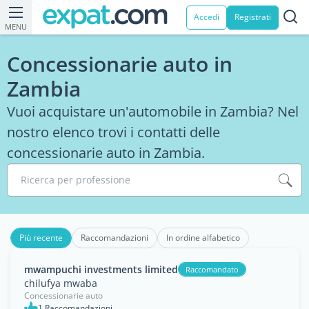
Accedi
Registrati
MENU
Concessionarie auto in
Zambia
Vuoi acquistare un'automobile in Zambia? Nel
nostro elenco trovi i contatti delle
concessionarie auto in Zambia.
Ricerca per professione
Più recente
Raccomandazioni
In ordine alfabetico
mwampuchi investments limited
Raccomandato
chilufya mwaba
Concessionarie auto
1 Raccomandazioni