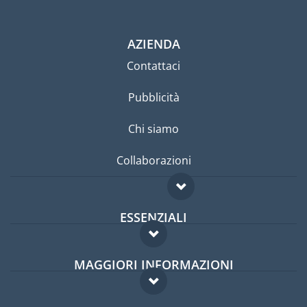
AZIENDA
Contattaci
Pubblicità
Chi siamo
Collaborazioni
ESSENZIALI
Forum per expat
MAGGIORI INFORMAZIONI
Guida per expat
Domande frequenti
Lavori all'estero