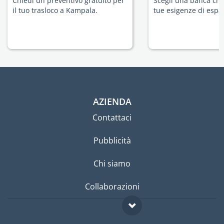
Chiedi un preventivo gratuito per
Scegli una banca che 
il tuo trasloco a Kampala.
tue esigenze di espat
AZIENDA
Contattaci
Pubblicità
Chi siamo
Collaborazioni