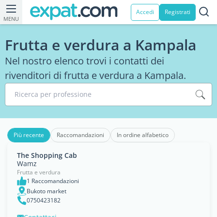
Accedi
Registrati
MENU
Frutta e verdura a Kampala
Nel nostro elenco trovi i contatti dei
rivenditori di frutta e verdura a Kampala.
Ricerca per professione
Più recente
Raccomandazioni
In ordine alfabetico
The Shopping Cab
Wamz
Frutta e verdura
1 Raccomandazioni
Bukoto market
0750423182