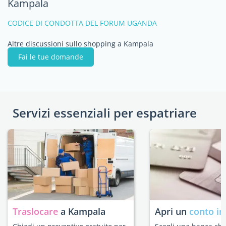
Kampala
CODICE DI CONDOTTA DEL FORUM UGANDA
Altre discussioni sullo shopping a Kampala
Fai le tue domande
Servizi essenziali per espatriare
Traslocare
a Kampala
Apri un
conto in