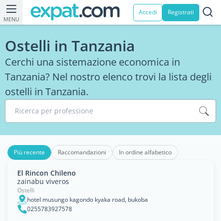
Accedi
Registrati
MENU
Ostelli in Tanzania
Cerchi una sistemazione economica in
Tanzania? Nel nostro elenco trovi la lista degli
ostelli in Tanzania.
Ricerca per professione
Più recente
Raccomandazioni
In ordine alfabetico
El Rincon Chileno
zainabu viveros
Ostelli
hotel musungo kagondo kyaka road, bukoba
0255783927578