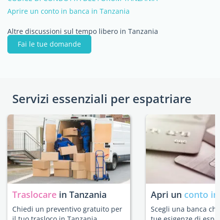
Aprire un conto in banca in Tanzania
Altre discussioni sul tempo libero in Tanzania
Fai le tue domande
Servizi essenziali per espatriare
Traslocare
in Tanzania
Apri un
conto in
Chiedi un preventivo gratuito per
Scegli una banca che 
il tuo trasloco in Tanzania.
tue esigenze di espat