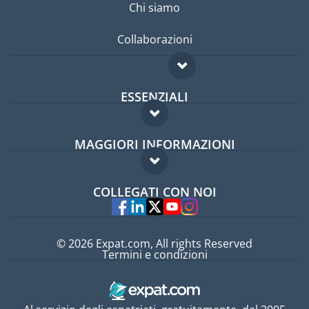
Chi siamo
Collaborazioni
ESSENZIALI
Forum per expat
MAGGIORI INFORMAZIONI
Guida per expat
Domande frequenti
Lavori all'estero
COLLEGATI CON NOI
Esperti
© 2026 Expat.com, All rights Reserved
Termini e condizioni