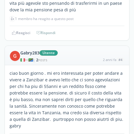
vita più agevole sto pensando di trasferirmi in un paese
dove la mia pensione pesa di più
👍
1 membro ha reagito a questo post
Reagisci
Rispondi
Gabry283
Utente
G
2
2 anni fa
#4
|
POSTS
ciao buon giorno . mi ero interessata per poter andare a
vivere a Zanzibar e avevo letto che ci sono agevolazioni
per chi ha piu di 55anni e un reddito fisso come
potrebbe essere la pensione. di sicuro il costo della vita
è piu basso, ma non saprei dirti per quello che riguarda
la sanità. Sinceramente non conosco come potrebbe
essere la vita in Tanzania, ma credo sia diversa rispetto
a quella di Zanzibar. purtroppo non posso aiutrti di piu.
gabry