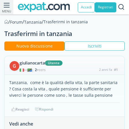
Accedi
Registrati
MENU
/
/
/
Trasferirmi in tanzania
Forum
Tanzania
Trasferirmi in tanzania
Nuova discussione
Iscriviti
giulianocarta
Utente
G
2
2 anni fa
#1
|
POSTS
Tanzania, come è la qualità della vita, la parte sanitaria
? Cosa costa la vita , quale pensione è sufficiente per
viverci le persone come sono , le tasse sulla pensione
Reagisci
Rispondi
Vedi anche