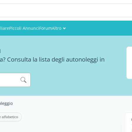
liare
Piccoli Annunci
Forum
Altro
Eventi
a
Utenti
 Consulta la lista degli autonoleggi in
Foto
leggio
e alfabetico