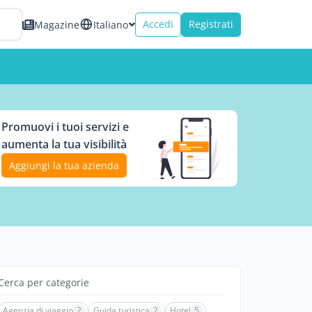
Accedi
Registrati
Magazine
Italiano
Promuovi i tuoi servizi e
aumenta la tua visibilità
Aggiungi la tua azienda
Cerca per categorie
Agenzia di viaggio
2
Guida turistica
2
Hotel
5