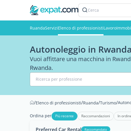
Cerca
Ruanda
Servizi
Elenco di professionisti
Lavoro
Immobi
Autonoleggio in Rwand
Vuoi affittare una macchina in Rwanda?
Rwanda.
Ricerca per professione
/
/
/
/
Autono
Elenco di professionisti
Ruanda
Turismo
Ordina per
Più recente
Raccomandazioni
In ordin
Preferred Car Rental
Raccomandato