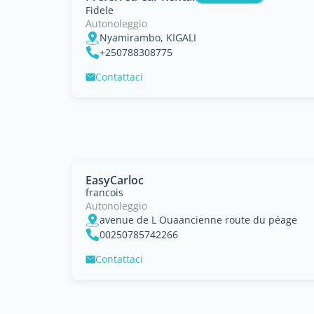
Fidele
Autonoleggio
Nyamirambo, KIGALI
+250788308775
Contattaci
EasyCarloc
francois
Autonoleggio
avenue de L Ouaancienne route du péage
00250785742266
Contattaci