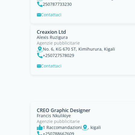
250787733230
Contattaci
Creaxion Ltd
Alexis Ruzigura
Agenzie pubblicitarie
No. 6, KG 670 ST, Kimihurura, Kigali
+250727578029
Contattaci
CREO Graphic Designer
Francis Nkulikiye
Agenzie pubblicitarie
1 Raccomandazioni
, kigali
+250788667609