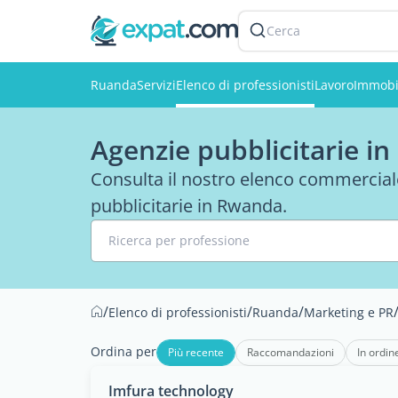
Cerca
Ruanda
Servizi
Elenco di professionisti
Lavoro
Immobi
Agenzie pubblicitarie i
Consulta il nostro elenco commercial
pubblicitarie in Rwanda.
Ricerca per professione
/
/
/
Elenco di professionisti
Ruanda
Marketing e PR
Ordina per
Più recente
Raccomandazioni
In ordin
Imfura technology