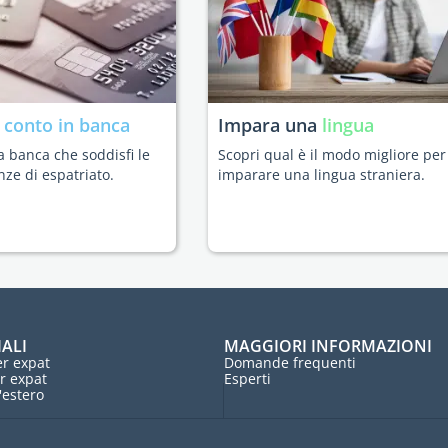
n
conto in banca
Impara una
lingua
a banca che soddisfi le
Scopri qual è il modo migliore per
nze di espatriato.
imparare una lingua straniera.
IALI
MAGGIORI INFORMAZIONI
r expat
Domande frequenti
r expat
Esperti
l'estero