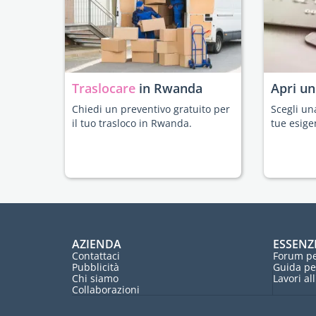
Traslocare
in Rwanda
Apri u
Chiedi un preventivo gratuito per
Scegli un
il tuo trasloco in Rwanda.
tue esige
AZIENDA
ESSENZ
Contattaci
Forum pe
Pubblicità
Guida pe
Chi siamo
Lavori al
Collaborazioni