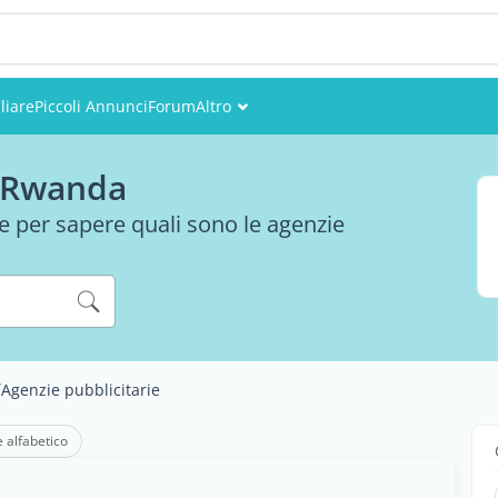
liare
Piccoli Annunci
Forum
Altro
Eventi
n Rwanda
Utenti
e per sapere quali sono le agenzie
Foto
/
Agenzie pubblicitarie
e alfabetico