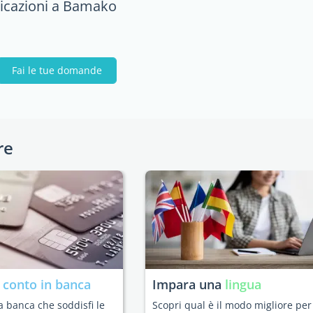
icazioni a Bamako
Fai le tue domande
re
n
conto in banca
Impara una
lingua
a banca che soddisfi le
Scopri qual è il modo migliore per