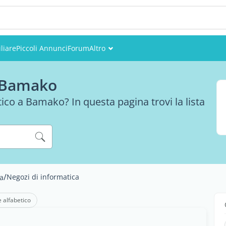
liare
Piccoli Annunci
Forum
Altro
Eventi
a Bamako
Utenti
co a Bamako? In questa pagina trovi la lista
Foto
/
Negozi di informatica
a
e alfabetico