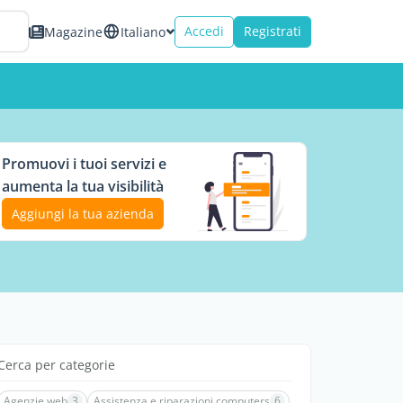
Accedi
Registrati
Magazine
Italiano
Promuovi i tuoi servizi e
aumenta la tua visibilità
Aggiungi la tua azienda
Cerca per categorie
Agenzie web
3
Assistenza e riparazioni computers
6