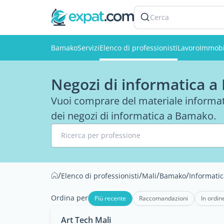
Cerca
Bamako
Servizi
Elenco di professionisti
Lavoro
Immobi
Negozi di informatica 
Vuoi comprare del materiale informati
dei negozi di informatica a Bamako.
Ricerca per professione
/
/
/
/
Elenco di professionisti
Mali
Bamako
Informatic
Ordina per
Più recente
Raccomandazioni
In ordin
Art Tech Mali