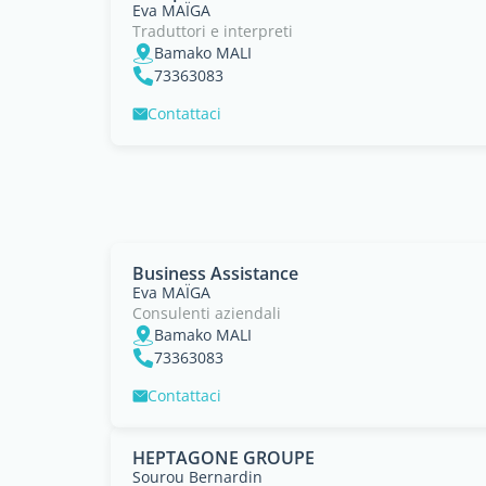
Eva MAÏGA
Traduttori e interpreti
Bamako MALI
73363083
Contattaci
Business Assistance
Eva MAÏGA
Consulenti aziendali
Bamako MALI
73363083
Contattaci
HEPTAGONE GROUPE
Sourou Bernardin