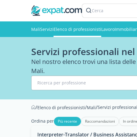
Cerca
Mali
Servizi
Elenco di professionisti
Lavoro
Immobilia
Servizi professionali nel
Nel nostro elenco trovi una lista delle
Mali.
Ricerca per professione
/
/
/
Servizi professional
Elenco di professionisti
Mali
Ordina per
Più recente
Raccomandazioni
In ordin
Interpreter-Translator / Business Assistan