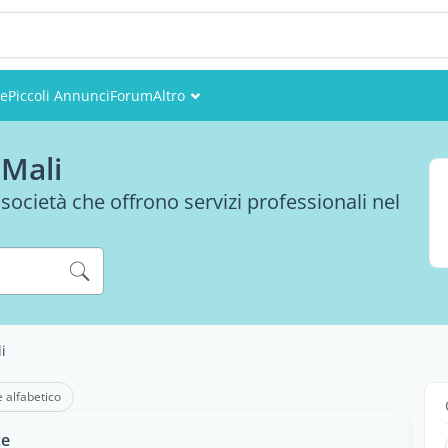
re
Piccoli Annunci
Forum
Altro
Eventi
 Mali
Utenti
 società che offrono servizi professionali nel
Foto
i
e alfabetico
ce