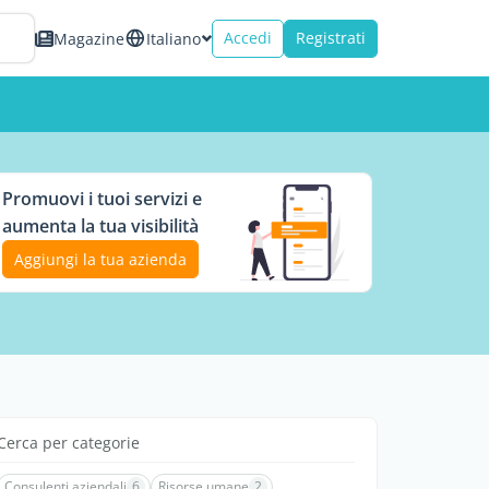
Accedi
Registrati
Magazine
Italiano
Promuovi i tuoi servizi e
aumenta la tua visibilità
Aggiungi la tua azienda
Cerca per categorie
Consulenti aziendali
6
Risorse umane
2