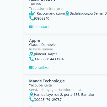
Tall Ina
Traduttori e interpreti
1 Raccomandazioni
Badalabougou Sema, 
93908240
Contattaci
Appm
Claude Dembele
Risorse umane
plateau, Kayes
90288888 44398048
Contattaci
Mandé Technologie
Yacouba Keita
Servizi di ingegneria informatica
Hamdallaye rue 2, porte 185, Bamako
(00223) 79129737