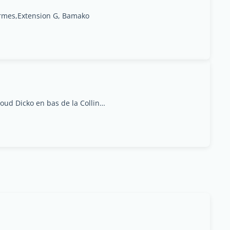
rmes,Extension G, Bamako
Badalabougou, près de la mosquée de Mahmoud Dicko en bas de la Colline, Bamako