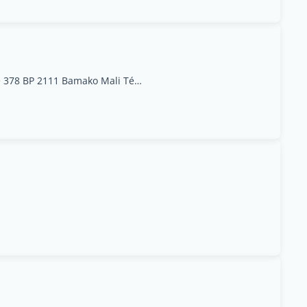
Immeuble Alliances Hamdallaye ACI 2000 Rue 378 BP 2111 Bamako Mali Tél : (00223) 20 21 41 02 Fax : (00223) 20 21 68 36