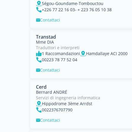
Ségou-Goundame-Tombouctou
+226 77 22 16 03- + 223 76 05 10 38
Contattaci
Transtad
Mme DIA
Traduttori e interpreti
1 Raccomandazioni
Hamdallaye ACI 2000
00223 78 77 52 04
Contattaci
Cerd
Bernard ANDRÉ
Servizi di ingegneria informatica
Hippodrome 3ème Arrdst
0022376707790
Contattaci