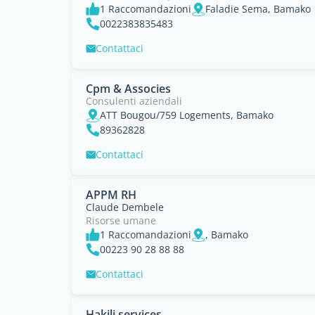
1 Raccomandazioni
Faladie Sema, Bamako
0022383835483
Contattaci
Cpm & Associes
Consulenti aziendali
ATT Bougou/759 Logements, Bamako
89362828
Contattaci
APPM RH
Claude Dembele
Risorse umane
1 Raccomandazioni
, Bamako
00223 90 28 88 88
Contattaci
Hakili services