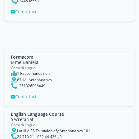
0344838563
Contattaci
Formacom
Mme Daniela
Corsi di lingue
1 Raccomandazioni
67HA, Antananarivo
+261326096449
Contattaci
English Language Course
Secrétariat
Corsi di lingue
Lot III A 38 Tsimialonjafy Antananarivo 101
24 710 21 - 032 44 426 49