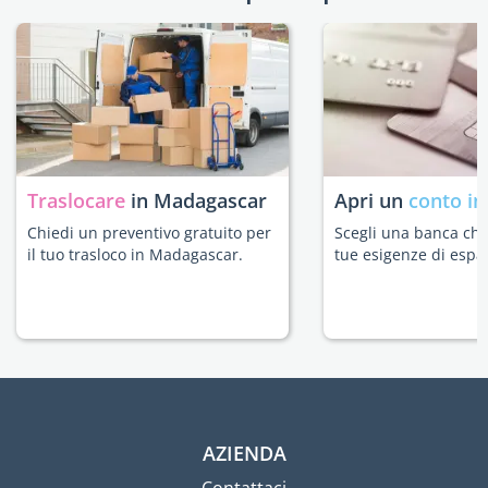
Traslocare
in Madagascar
Apri un
conto in
Chiedi un preventivo gratuito per
Scegli una banca che 
il tuo trasloco in Madagascar.
tue esigenze di espat
AZIENDA