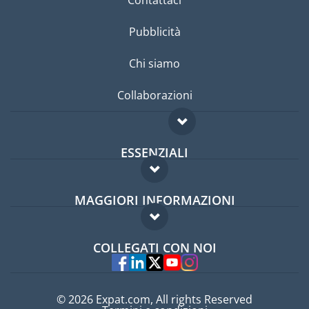
Contattaci
Pubblicità
Chi siamo
Collaborazioni
ESSENZIALI
Forum per expat
MAGGIORI INFORMAZIONI
Guida per expat
Domande frequenti
Lavori all'estero
COLLEGATI CON NOI
Esperti
© 2026 Expat.com, All rights Reserved