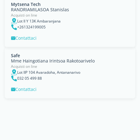
Mytsena Tech
RANDRIAMILASOA Stanislas
Acquisti on line
Lot II Y 13K Ambaranjana
+261324199005
Contattaci
Safe
Mme Haingotiana Irintsoa Rakotoarivelo
Acquisti on line
Lot IIP 104 Avaradoha, Antananarivo
032 05 499 88
Contattaci