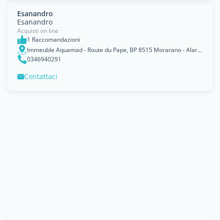
Esanandro
Esanandro
Acquisti on line
1 Raccomandazioni
Immeuble Aquamad - Route du Pape, BP 8515 Morarano - Alarobia - MADAGASCAR Antananarivo 101 Madagascar
0346940291
Contattaci