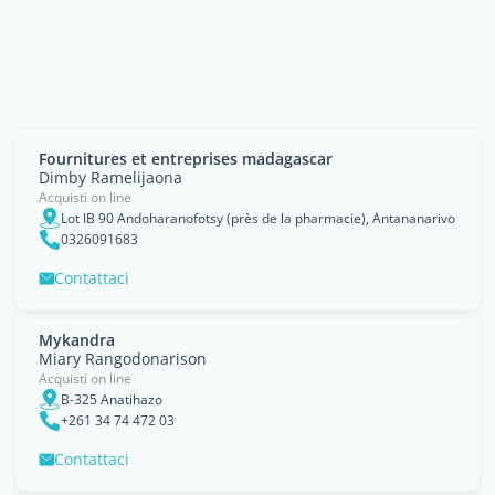
Fournitures et entreprises madagascar
Dimby Ramelijaona
Acquisti on line
Lot IB 90 Andoharanofotsy (près de la pharmacie), Antananarivo
0326091683
Contattaci
Mykandra
Miary Rangodonarison
Acquisti on line
B-325 Anatihazo
+261 34 74 472 03
Contattaci