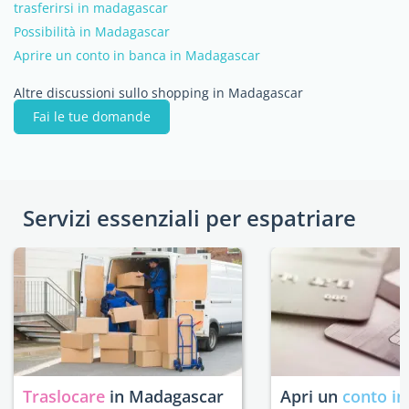
trasferirsi in madagascar
Possibilità in Madagascar
Aprire un conto in banca in Madagascar
Altre discussioni sullo shopping in Madagascar
Fai le tue domande
Servizi essenziali per espatriare
Traslocare
in Madagascar
Apri un
conto in