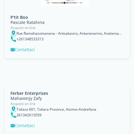
P'tit Boo
Pascale Ratahina
Acquisti on line
Rue Ramahazomanana - Antsakaviro, Antananarivo, Analamanga
+261348533313
Contattaci
Ferber Enterprises
Mahavonjy Zafy
Acquisti on line
Toliara 601, Toliara Province, Atsimo-Andrefana
261342615059
Contattaci