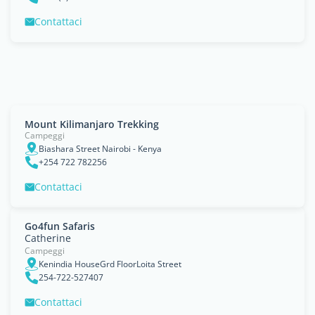
Contattaci
Mount Kilimanjaro Trekking
Campeggi
Biashara Street Nairobi - Kenya
+254 722 782256
Contattaci
Go4fun Safaris
Catherine
Campeggi
Kenindia HouseGrd FloorLoita Street
254-722-527407
Contattaci