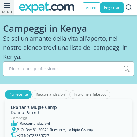
Accedi
Registrati
MENU
Campeggi in Kenya
Se sei un amante della vita all'aperto, nel
nostro elenco trovi una lista dei campeggi in
Kenya.
Ricerca per professione
Più recente
Raccomandazioni
In ordine alfabetico
Ekorian's Mugie Camp
Donna Perrett
Campeggi
1 Raccomandazioni
P .O. Box 81-20321 Rumuruti, Laikipia County
+254(0)722385727