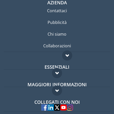
AZIENDA
Contattaci
Pubblicità
Chi siamo
Collaborazioni
ESSENZIALI
Forum per expat
MAGGIORI INFORMAZIONI
Guida per expat
Domande frequenti
Lavori all'estero
COLLEGATI CON NOI
Esperti