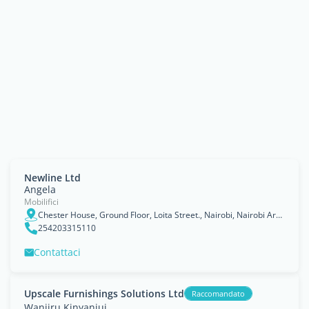
Newline Ltd
Angela
Mobilifici
Chester House, Ground Floor, Loita Street., Nairobi, Nairobi Area
254203315110
Contattaci
Upscale Furnishings Solutions Ltd
Raccomandato
Wanjiru Kinyanjui