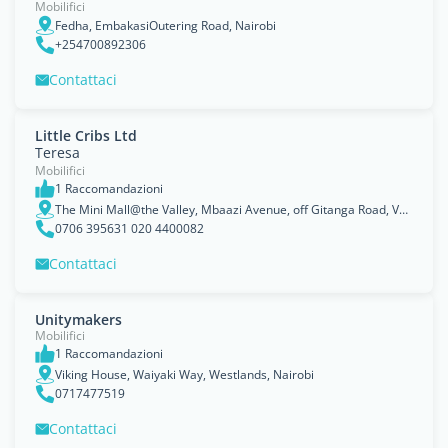
Mobilifici
Fedha, EmbakasiOutering Road, Nairobi
+254700892306
Contattaci
Little Cribs Ltd
Teresa
Mobilifici
1 Raccomandazioni
The Mini Mall@the Valley, Mbaazi Avenue, off Gitanga Road, Valley Arcade, P.O.Box 55414, Nairobi
0706 395631 020 4400082
Contattaci
Unitymakers
Mobilifici
1 Raccomandazioni
Viking House, Waiyaki Way, Westlands, Nairobi
0717477519
Contattaci