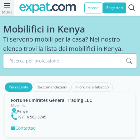
Accedi
Registrati
MENU
Mobilifici in Kenya
Ti servono mobili per la casa? Nel nostro
elenco trovi la lista dei mobilifici in Kenya.
Ricerca per professione
Più recente
Raccomandazioni
In ordine alfabetico
Fortune Emirates General Trading LLC
Mobilifici
Kenya
+971 6 563 8745
Contattaci