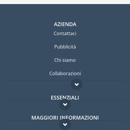
AZIENDA
Contattaci
Pubblicità
Chi siamo
Collaborazioni
ESSENZIALI
Forum per expat
MAGGIORI INFORMAZIONI
Guida per expat
Domande frequenti