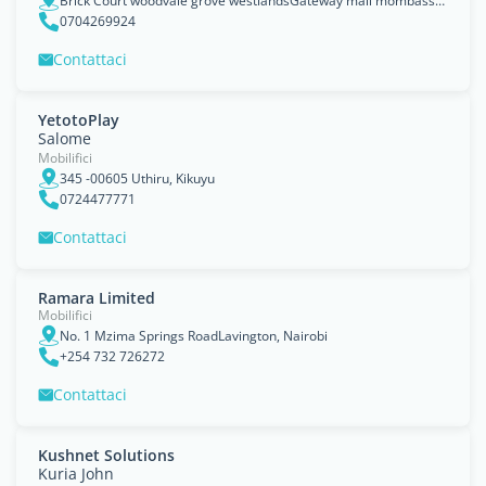
Brick Court woodvale grove westlandsGateway mall mombassa road, Nairobi, Nairobi Area
0704269924
Contattaci
YetotoPlay
Salome
Mobilifici
345 -00605 Uthiru, Kikuyu
0724477771
Contattaci
Ramara Limited
Mobilifici
No. 1 Mzima Springs RoadLavington, Nairobi
+254 732 726272
Contattaci
Kushnet Solutions
Kuria John