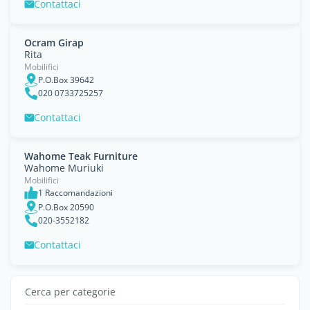
Contattaci
Ocram Girap
Rita
Mobilifici
P.O.Box 39642
020 0733725257
Contattaci
Wahome Teak Furniture
Wahome Muriuki
Mobilifici
1 Raccomandazioni
P.O.Box 20590
020-3552182
Contattaci
Cerca per categorie