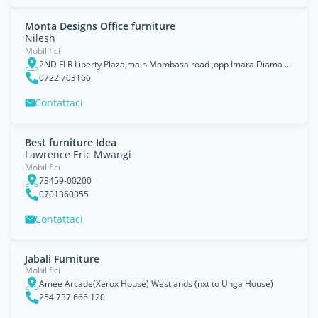
Monta Designs Office furniture
Nilesh
Mobilifici
2ND FLR Liberty Plaza,main Mombasa road ,opp Imara Diama railway stn
0722 703166
Contattaci
Best furniture Idea
Lawrence Eric Mwangi
Mobilifici
73459-00200
0701360055
Contattaci
Jabali Furniture
Mobilifici
Amee Arcade(Xerox House) Westlands (nxt to Unga House)
254 737 666 120