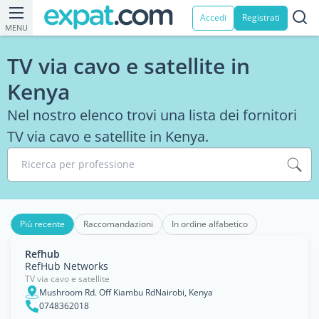
Accedi
Registrati
MENU
TV via cavo e satellite in
Kenya
Nel nostro elenco trovi una lista dei fornitori
TV via cavo e satellite in Kenya.
Ricerca per professione
Più recente
Raccomandazioni
In ordine alfabetico
Refhub
RefHub Networks
TV via cavo e satellite
Mushroom Rd. Off Kiambu RdNairobi, Kenya
0748362018