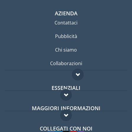
AZIENDA
Contattaci
Pubblicità
Chi siamo
Collaborazioni
ESSENZIALI
Forum per expat
MAGGIORI INFORMAZIONI
Guida per expat
Domande frequenti
Lavori all'estero
COLLEGATI CON NOI
Esperti