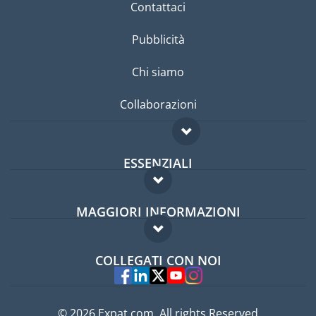
Contattaci
Pubblicità
Chi siamo
Collaborazioni
ESSENZIALI
Forum per expat
MAGGIORI INFORMAZIONI
Guida per expat
Domande frequenti
Lavori all'estero
COLLEGATI CON NOI
Esperti
© 2026 Expat.com, All rights Reserved