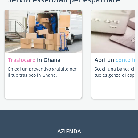
Traslocare
in Ghana
Apri un
conto in
Chiedi un preventivo gratuito per
Scegli una banca che 
il tuo trasloco in Ghana.
tue esigenze di espat
AZIENDA