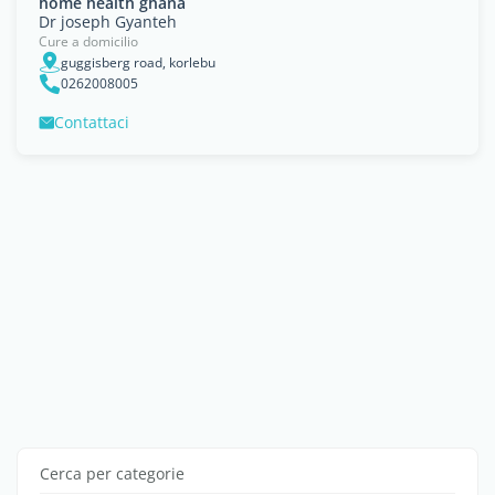
home health ghana
Dr joseph Gyanteh
Cure a domicilio
guggisberg road, korlebu
0262008005
Contattaci
Cerca per categorie