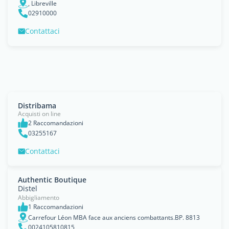
, Libreville
02910000
Contattaci
Distribama
Acquisti on line
2 Raccomandazioni
03255167
Contattaci
Authentic Boutique
Distel
Abbigliamento
1 Raccomandazioni
Carrefour Léon MBA face aux anciens combattants.BP. 8813
0024105810815