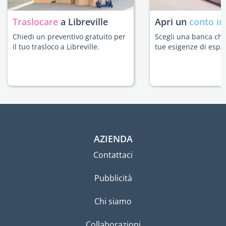
Traslocare
a Libreville
Apri un
conto in
Chiedi un preventivo gratuito per
Scegli una banca che 
il tuo trasloco a Libreville.
tue esigenze di espat
AZIENDA
Contattaci
Pubblicità
Chi siamo
Collaborazioni