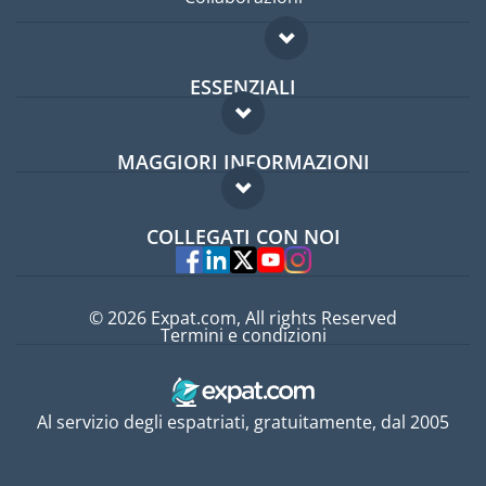
ESSENZIALI
Forum per expat
MAGGIORI INFORMAZIONI
Guida per expat
Domande frequenti
Lavori all'estero
COLLEGATI CON NOI
Esperti
© 2026 Expat.com, All rights Reserved
Termini e condizioni
Al servizio degli espatriati, gratuitamente, dal 2005