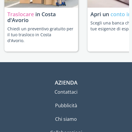
Traslocare
in Costa
Apri un
conto in
d'Avorio
Scegli una banca che 
Chiedi un preventivo gratuito per
tue esigenze di espat
il tuo trasloco in Costa
d'Avorio.
AZIENDA
Contattaci
Pubblicità
Chi siamo