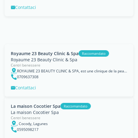
Contattaci
Royaume 23 Beauty Clinic & Spa
Raccomandato
Royaume 23 Beauty Clinic & Spa
Centri benessere
ROYAUME 23 BEAUTY CLINIC & SPA, est une clinique de la peau, de laser, de la beauté et Spa de bien-être situé à Abidjan à la Riviera palmeraie.Nous vous accueillons dans
0709637308
Contattaci
La maison Cocotier Spa
Raccomandato
La maison Cocotier Spa
Centri benessere
, Cocody, Lagunes
0595098217