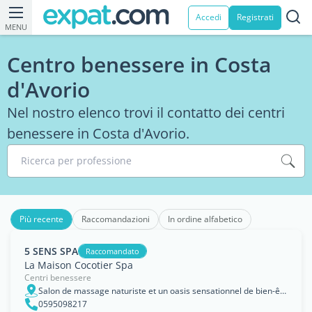
Accedi
Registrati
MENU
Centro benessere in Costa
d'Avorio
Nel nostro elenco trovi il contatto dei centri
benessere in Costa d'Avorio.
Ricerca per professione
Più recente
Raccomandazioni
In ordine alfabetico
5 SENS SPA
Raccomandato
La Maison Cocotier Spa
Centri benessere
Salon de massage naturiste et un oasis sensationnel de bien-être au c?ur d?Abidjan à la Riviera Bonoumin.SERVICES: Massages relax - Massages sens - Jacuzzi - Pédicure bien-être.
0595098217