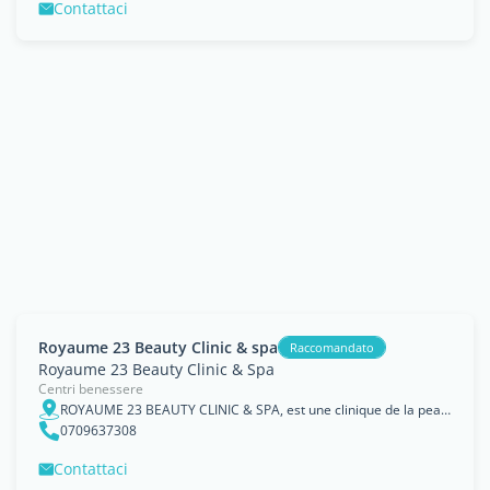
Contattaci
Royaume 23 Beauty Clinic & spa
Raccomandato
Royaume 23 Beauty Clinic & Spa
Centri benessere
ROYAUME 23 BEAUTY CLINIC & SPA, est une clinique de la peau, de laser, de la beauté et Spa de bien-être situé à Abidjan à la Riviera palmeraie. Nous vous accueillons dan, Cocody, Lagunes
0709637308
Contattaci