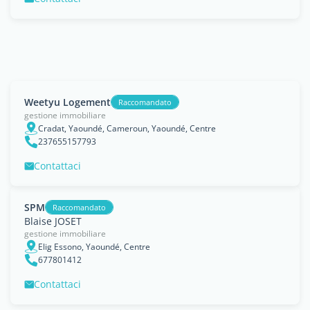
Weetyu Logement
Raccomandato
gestione immobiliare
Cradat, Yaoundé, Cameroun, Yaoundé, Centre
237655157793
Contattaci
SPM
Raccomandato
Blaise JOSET
gestione immobiliare
Elig Essono, Yaoundé, Centre
677801412
Contattaci