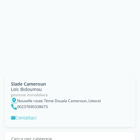
Slade Cameroun
Loïc Bidoumou
gestione immobiliare
Nouvelle route 7ème Douala Cameroun, Littoral
00237690338673
Contattaci
Cerca per categorie