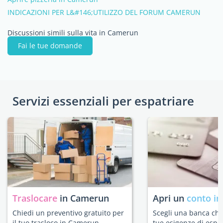
INDICAZIONI PER L&#146;UTILIZZO DEL FORUM CAMERUN
Discussioni simili sulla vita in Camerun
Fai le tue domande
Servizi essenziali per espatriare
Traslocare
in Camerun
Apri un
conto in
Chiedi un preventivo gratuito per
Scegli una banca che 
il tuo trasloco in Camerun.
tue esigenze di espat