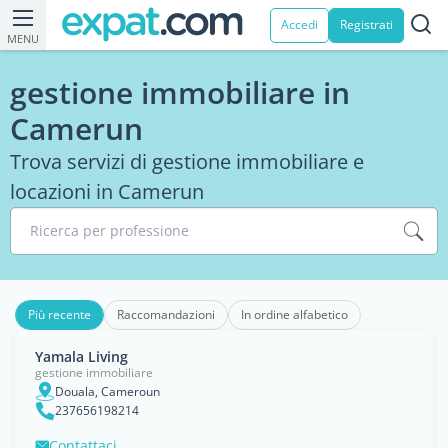
Accedi
Registrati
MENU
gestione immobiliare in
Camerun
Trova servizi di gestione immobiliare e
locazioni in Camerun
Ricerca per professione
Più recente
Raccomandazioni
In ordine alfabetico
Yamala Living
gestione immobiliare
Douala, Cameroun
237656198214
Contattaci