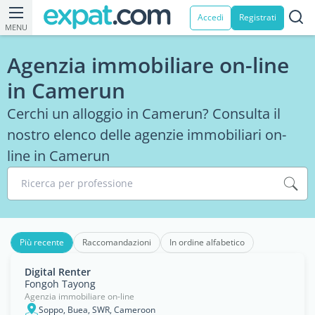
Accedi
Registrati
MENU
Agenzia immobiliare on-line
in Camerun
Cerchi un alloggio in Camerun? Consulta il
nostro elenco delle agenzie immobiliari on-
line in Camerun
Ricerca per professione
Più recente
Raccomandazioni
In ordine alfabetico
Digital Renter
Fongoh Tayong
Agenzia immobiliare on-line
Soppo, Buea, SWR, Cameroon