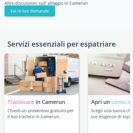
Altre discussioni sull' alloggio in Camerun
Fai le tue domande
Servizi essenziali per espatriare
Traslocare
in Camerun
Apri un
conto in
Chiedi un preventivo gratuito per
Scegli una banca che 
il tuo trasloco in Camerun.
tue esigenze di espat