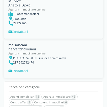
Muprof
Anatole Djoko
Agenzia immobiliare on-line
1 Raccomandazioni
, Yaoundé
77379266
Contattaci
maisoncam
hervé tchokouani
Agenzia immobiliare on-line
P.O BOX : 5798 SIT: rue des écoles akwa
237 992712474
Contattaci
Cerca per categorie
Agenti immobiliari
15
Agenzia immobiliare
46
Centro affari
2
Consulenti immobiliari
6