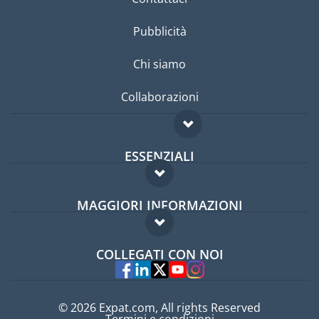
Pubblicità
Chi siamo
Collaborazioni
ESSENZIALI
Forum per expat
MAGGIORI INFORMAZIONI
Guida per expat
Domande frequenti
Lavori all'estero
COLLEGATI CON NOI
Esperti
© 2026 Expat.com, All rights Reserved