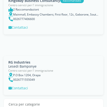
Kingsway Business Consultancy
Raccomandato
Centro servizi per l' immigrazione
2 Raccomandazioni
Mainmall, Embassy Chambers; First floor, 12c, Gaborone, South East
0026777406600
Contattaci
RG Industries
Lesedi Bamponye
Centro servizi per l' immigrazione
P.O Box 1204, Orapa
0026771555049
Contattaci
Cerca per categorie