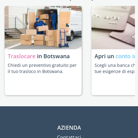
Traslocare
in Botswana
Apri un
conto in
Chiedi un preventivo gratuito per
Scegli una banca che 
il tuo trasloco in Botswana.
tue esigenze di espat
AZIENDA
Contattaci