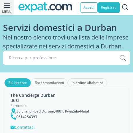
Accedi
Registrati
MENU
Servizi domestici a Durban
Nel nostro elenco trovi una lista delle imprese
specializzate nei servizi domestici a Durban.
Ricerca per professione
Più recente
Raccomandazioni
In ordine alfabetico
The Concierge Durban
Busi
Portineria
36 Elland Road,Durban,4001, KwaZulu-Natal
0614254393
Contattaci