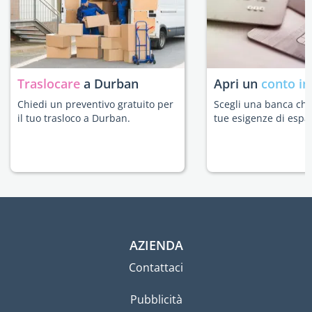
Traslocare
a Durban
Apri un
conto in
Chiedi un preventivo gratuito per
Scegli una banca che 
il tuo trasloco a Durban.
tue esigenze di espat
AZIENDA
Contattaci
Pubblicità