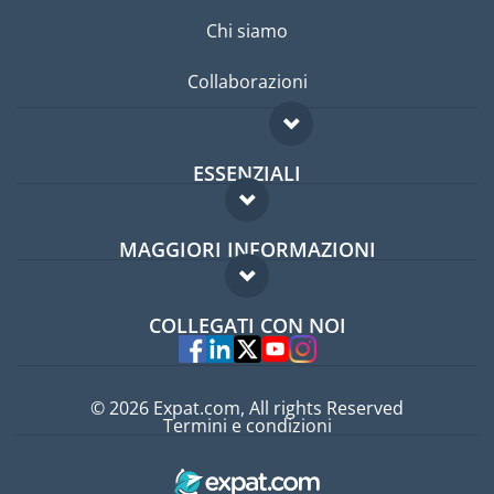
Chi siamo
Collaborazioni
ESSENZIALI
Forum per expat
MAGGIORI INFORMAZIONI
Guida per expat
Domande frequenti
Lavori all'estero
COLLEGATI CON NOI
Esperti
© 2026 Expat.com, All rights Reserved
Termini e condizioni