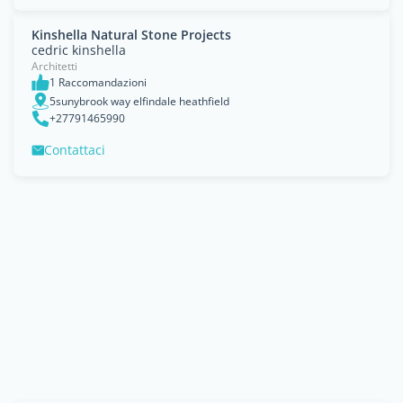
Kinshella Natural Stone Projects
cedric kinshella
Architetti
1 Raccomandazioni
5sunybrook way elfindale heathfield
+27791465990
Contattaci