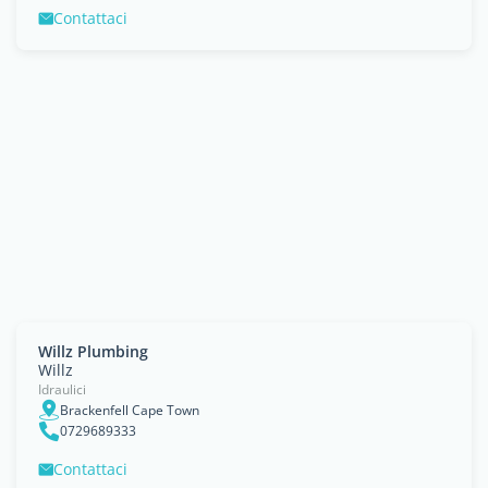
Contattaci
Willz Plumbing
Willz
Idraulici
Brackenfell Cape Town
0729689333
Contattaci