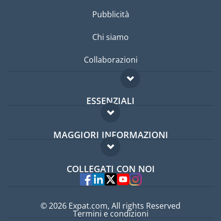
Pubblicità
Chi siamo
Collaborazioni
ESSENZIALI
Forum per expat
MAGGIORI INFORMAZIONI
Guida per expat
Domande frequenti
Lavori all'estero
COLLEGATI CON NOI
Esperti
© 2026 Expat.com, All rights Reserved
Termini e condizioni