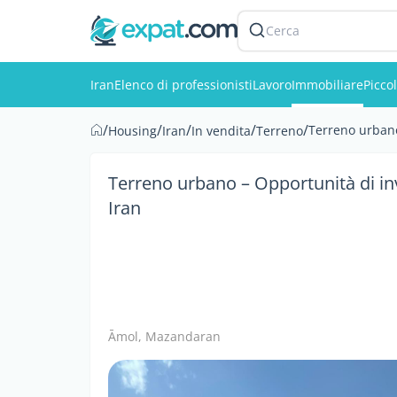
Cerca
Iran
Elenco di professionisti
Lavoro
Immobiliare
Picco
/
/
/
/
/
Terreno urbano
Housing
Iran
In vendita
Terreno
Terreno urbano – Opportunità di in
Iran
Āmol, Mazandaran