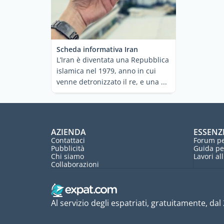
Scheda informativa Iran
L’Iran è diventata una Repubblica
islamica nel 1979, anno in cui
venne detronizzato il re, e una ...
AZIENDA
ESSENZ
Contattaci
Forum pe
Pubblicità
Guida pe
Chi siamo
Lavori al
Collaborazioni
Al servizio degli espatriati, gratuitamente, dal