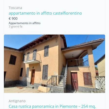
Toscana
appartamento in affitto castelfiorentino
€ 900
Appartamento in affitto
3 giorni fa
Antignano
Casa rustica panoramica in Piemonte – 254 mq,