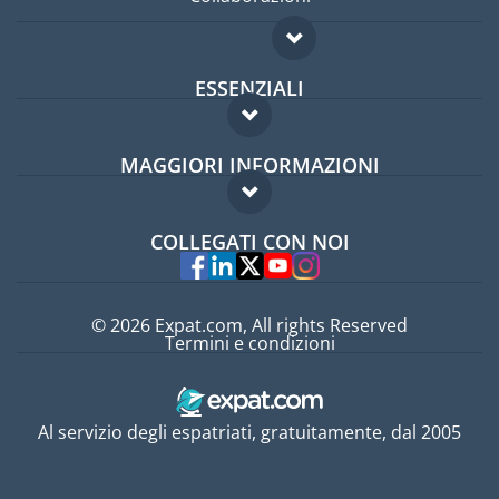
ESSENZIALI
Forum per expat
MAGGIORI INFORMAZIONI
Guida per expat
Domande frequenti
Lavori all'estero
COLLEGATI CON NOI
Esperti
© 2026 Expat.com, All rights Reserved
Termini e condizioni
Al servizio degli espatriati, gratuitamente, dal 2005