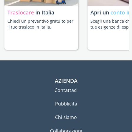
Traslocare
in Italia
Apri un
conto in
Chiedi un preventivo gratuito per
Scegli una banca che 
il tuo trasloco in Italia.
tue esigenze di espat
AZIENDA
Contattaci
Pubblicità
Chi siamo
Collaborazioni