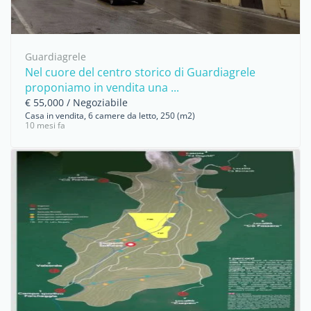
Guardiagrele
Nel cuore del centro storico di Guardiagrele
proponiamo in vendita una ...
€ 55,000 / Negoziabile
Casa in vendita, 6 camere da letto, 250 (m2)
10 mesi fa