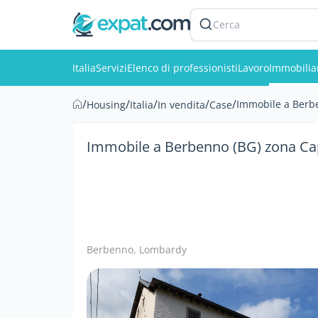
Cerca
Italia
Servizi
Elenco di professionisti
Lavoro
Immobilia
/
/
/
/
/
Immobile a Berb
Housing
Italia
In vendita
Case
Immobile a Berbenno (BG) zona C
Berbenno, Lombardy