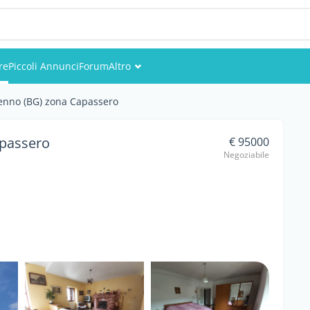
re
Piccoli Annunci
Forum
Altro
Eventi
enno (BG) zona Capassero
Utenti
apassero
€ 95000
Negoziabile
Foto