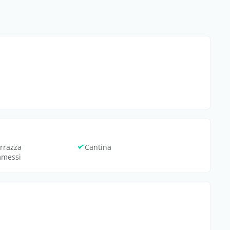
rrazza
Cantina
mmessi