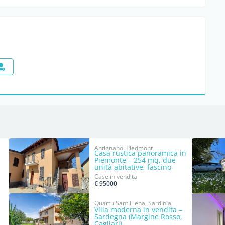
Antignano, Piedmont
Casa rustica panoramica in
Piemonte – 254 mq, due
unità abitative, fascino
autentico
Case in vendita
€ 95000
Quartu Sant'Elena, Sardinia
Villa moderna in vendita –
Sardegna (Margine Rosso,
Cagliari)