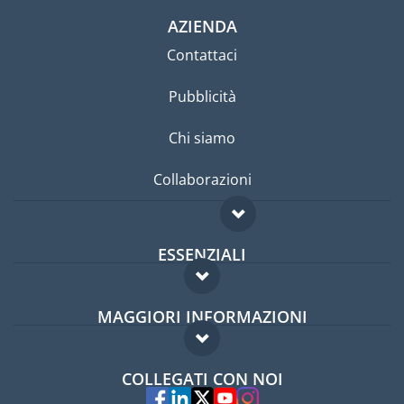
AZIENDA
Contattaci
Pubblicità
Chi siamo
Collaborazioni
ESSENZIALI
Forum per expat
MAGGIORI INFORMAZIONI
Guida per expat
Domande frequenti
Lavori all'estero
COLLEGATI CON NOI
Esperti