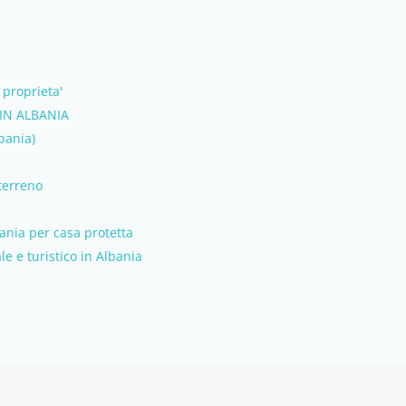
 proprieta'
IN ALBANIA
bania)
 terreno
ania per casa protetta
e e turistico in Albania