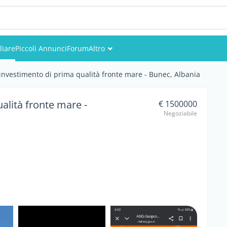
liare
Piccoli Annunci
Forum
Altro
Eventi
investimento di prima qualità fronte mare - Bunec, Albania
Utenti
alità fronte mare -
€ 1500000
Negoziabile
Foto