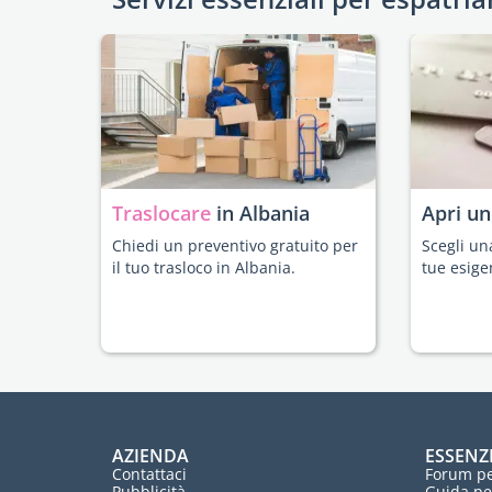
Traslocare
in Albania
Apri u
Chiedi un preventivo gratuito per
Scegli un
il tuo trasloco in Albania.
tue esige
AZIENDA
ESSENZ
Contattaci
Forum pe
Pubblicità
Guida pe