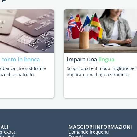
n
conto in banca
Impara una
lingua
a banca che soddisfi le
Scopri qual è il modo migliore per
nze di espatriato.
imparare una lingua straniera.
IALI
MAGGIORI INFORMAZIONI
r expat
Domande frequenti
r expat
Esperti