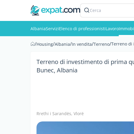
Cerca
Albania
Servizi
Elenco di professionisti
Lavoro
Immobi
/
/
/
/
/
Terreno di 
Housing
Albania
In vendita
Terreno
Terreno di investimento di prima qu
Bunec, Albania
Rrethi i Sarandës, Vlorë