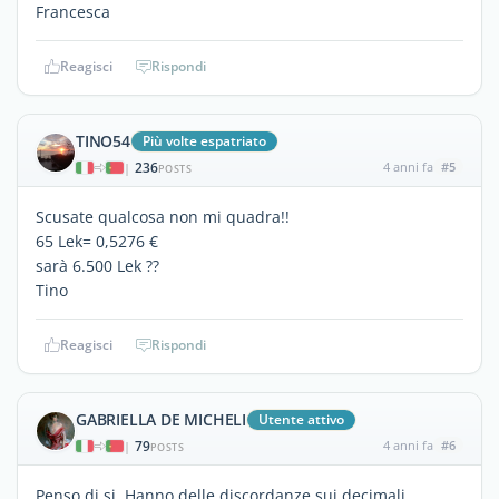
Francesca
Reagisci
Rispondi
TINO54
Più volte espatriato
236
4 anni fa
#5
|
POSTS
Scusate qualcosa non mi quadra!!
65 Lek= 0,5276 €
sarà 6.500 Lek ??
Tino
Reagisci
Rispondi
GABRIELLA DE MICHELI
Utente attivo
79
4 anni fa
#6
|
POSTS
Penso di si. Hanno delle discordanze sui decimali