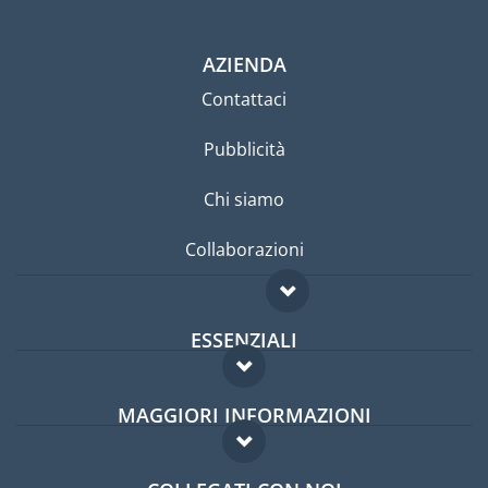
AZIENDA
Contattaci
Pubblicità
Chi siamo
Collaborazioni
ESSENZIALI
Forum per expat
MAGGIORI INFORMAZIONI
Guida per expat
Domande frequenti
Lavori all'estero