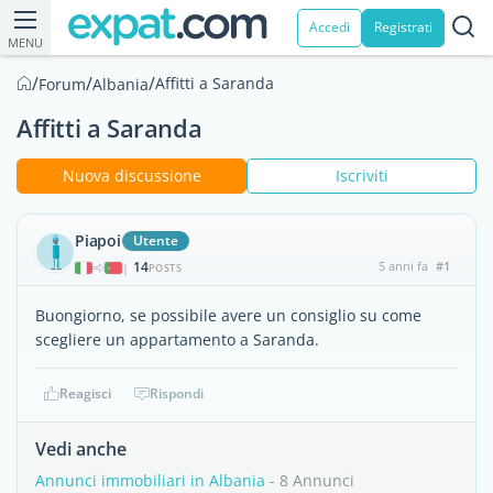
Accedi
Registrati
MENU
/
/
/
Affitti a Saranda
Forum
Albania
Affitti a Saranda
Nuova discussione
Iscriviti
Piapoi
Utente
14
5 anni fa
#1
|
POSTS
Buongiorno, se possibile avere un consiglio su come
scegliere un appartamento a Saranda.
Reagisci
Rispondi
Vedi anche
Annunci immobiliari in Albania
- 8 Annunci