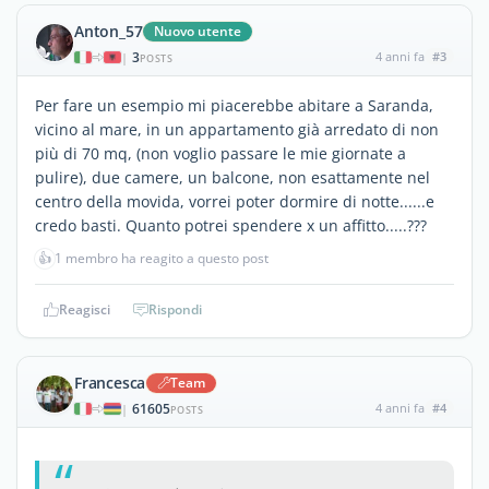
Anton_57
Nuovo utente
3
4 anni fa
#3
|
POSTS
Per fare un esempio mi piacerebbe abitare a Saranda,
vicino al mare, in un appartamento già arredato di non
più di 70 mq, (non voglio passare le mie giornate a
pulire), due camere, un balcone, non esattamente nel
centro della movida, vorrei poter dormire di notte......e
credo basti. Quanto potrei spendere x un affitto.....???
👍
1 membro ha reagito a questo post
Reagisci
Rispondi
Francesca
Team
61605
4 anni fa
#4
|
POSTS