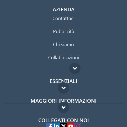
AZIENDA
Contattaci
Pubblicità
Chi siamo
Collaborazioni
ESSENZIALI
Forum per expat
MAGGIORI INFORMAZIONI
Guida per expat
Domande frequenti
Lavori all'estero
COLLEGATI CON NOI
Esperti