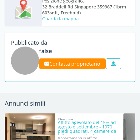
Posizione geografica
32 Braddell Rd Singapore 359967 (1brm
603sqft, Freehold)
Guarda la mappa
Pubblicato da
false
Contatta proprietario
Annunci simili
Singapore
Affitto agevolato del 15% ad
agosto e settembre - 1970
piedi quadrati, 4 camere da
letto vicino alla stazione
Appartamenti in affitto
Steven