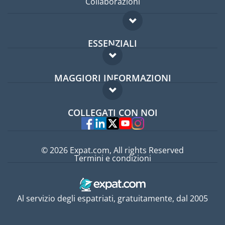
Collaborazioni
ESSENZIALI
Forum per expat
MAGGIORI INFORMAZIONI
Guida per expat
Domande frequenti
Lavori all'estero
COLLEGATI CON NOI
Esperti
© 2026 Expat.com, All rights Reserved
Termini e condizioni
Al servizio degli espatriati, gratuitamente, dal 2005