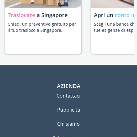
Traslocare
a Singapore
Apri un
conto in
Chiedi un preventivo gratuito per
Scegli una banca che 
il tuo trasloco a Singapore.
tue esigenze di espat
AZIENDA
Contattaci
Pubblicità
Chi siamo