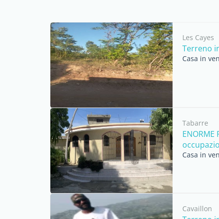
Les Cayes
Terreno i
Casa in ven
Tabarre
ENORME R
occupazion
Casa in ven
Cavaillon