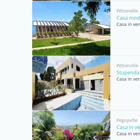
Pétionville
Casa mode
Casa in ven
Pétionville
Stupenda c
Casa in ven
Peguyville
Casa in ve
Casa in ven