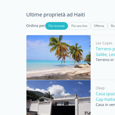
Ultime proprietà ad Haiti
Ordina per
Più recente
Più vecchio
Offerta
Ri
Les Cayes
Terreno p
Gelée, Les 
Terreno in 
Okap
Casa spaz
Cap-Haïtie
Casa in ven