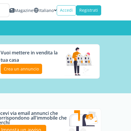
Accedi
Registrati
Magazine
Italiano
Vuoi mettere in vendita la
tua casa
Crea un annuncio
icevi via email annunci che
orrispondono all'immobile che
erchi
Imposta un avviso