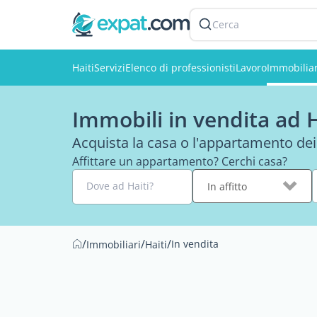
Cerca
Haiti
Servizi
Elenco di professionisti
Lavoro
Immobilia
Immobili in vendita ad H
Acquista la casa o l'appartamento dei
Affittare un appartamento? Cerchi casa?
Dove ad Haiti?
In affitto
/
/
/
In vendita
Immobiliari
Haiti