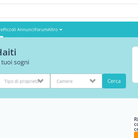
re
Piccoli Annunci
Forum
Altro
Eventi
aiti
Utenti
 tuoi sogni
Foto
Cerca
Tipo di proprietà
Camere
R
c
c