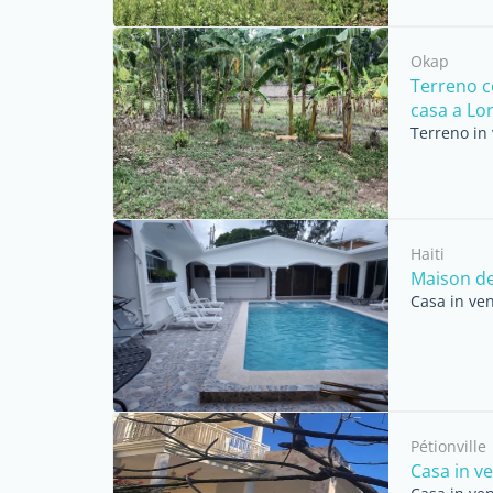
Okap
Terreno c
casa a Lori
Terreno in 
Haiti
Maison de
Casa in ven
Pétionville
Casa in ve