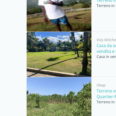
Terreno i
Terreno in 
Vivy Mitche
Casa da so
vendita e i
Casa in ven
Okap
Terreno e
Quartier-M
Terreno in 