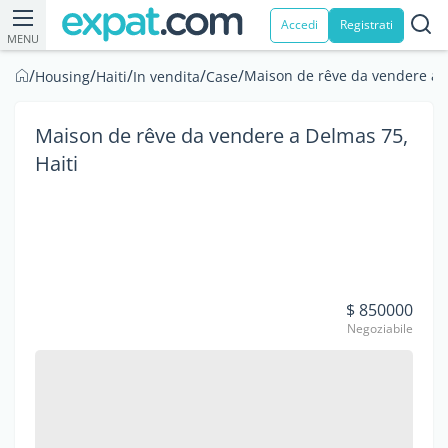
Accedi
Registrati
MENU
/
/
/
/
/
Maison de rêve da vendere a D
Housing
Haiti
In vendita
Case
Maison de rêve da vendere a Delmas 75,
Haiti
$ 850000
Negoziabile