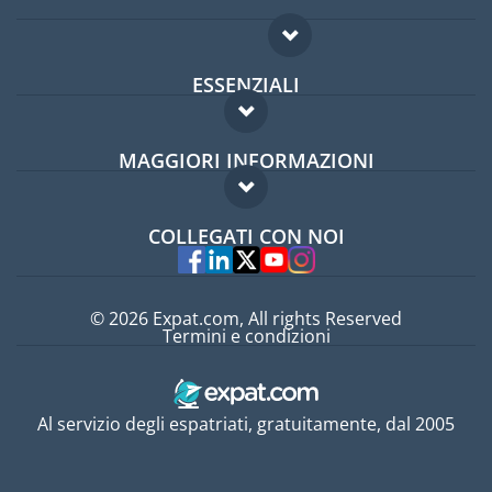
ESSENZIALI
Forum per expat
MAGGIORI INFORMAZIONI
Guida per expat
Domande frequenti
Lavori all'estero
COLLEGATI CON NOI
Esperti
© 2026 Expat.com, All rights Reserved
Termini e condizioni
Al servizio degli espatriati, gratuitamente, dal 2005