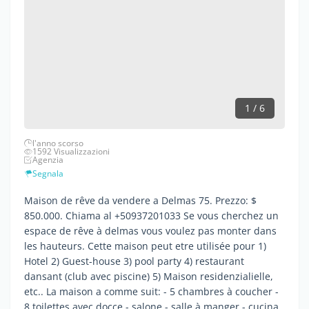
1 / 6
l'anno scorso
1592 Visualizzazioni
Agenzia
Segnala
Maison de rêve da vendere a Delmas 75. Prezzo: $
850.000. Chiama al +50937201033 Se vous cherchez un
espace de rêve à delmas vous voulez pas monter dans
les hauteurs. Cette maison peut etre utilisée pour 1)
Hotel 2) Guest-house 3) pool party 4) restaurant
dansant (club avec piscine) 5) Maison residenzialielle,
etc.. La maison a comme suit: - 5 chambres à coucher -
8 toilettes avec docce - salone - salle à manger - cucina