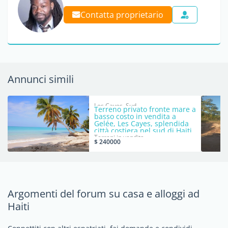
Contatta proprietario
Annunci simili
Les Cayes, Sud
Terreno privato fronte mare a
basso costo in vendita a
Gelée, Les Cayes, splendida
città costiera nel sud di Haiti
– 40 Centiemes (5.160 m²,
Terreni in vendita
$ 240000
55.542 piedi quadrati, 1,28
acri)
Argomenti del forum su casa e alloggi ad
Haiti