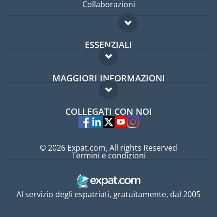
Collaborazioni
ESSENZIALI
Forum per expat
MAGGIORI INFORMAZIONI
Guida per expat
Domande frequenti
Lavori all'estero
COLLEGATI CON NOI
Esperti
© 2026 Expat.com, All rights Reserved
Termini e condizioni
Al servizio degli espatriati, gratuitamente, dal 2005