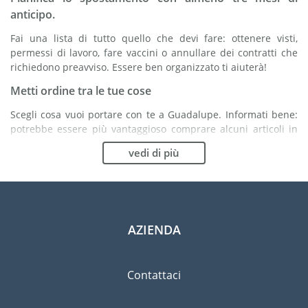
anticipo.
Fai una lista di tutto quello che devi fare: ottenere visti,
permessi di lavoro, fare vaccini o annullare dei contratti che
richiedono preavviso. Essere ben organizzato ti aiuterà!
Metti ordine tra le tue cose
Scegli cosa vuoi portare con te a Guadalupe. Informati bene:
potrebbe essere più vantaggioso comprare alcuni articoli in
loco.
vedi di più
Scegli la compagnia di traslochi più adatta ad
organizzare il tuo trasferimento a Guadalupe
Organismi indipendenti come la FIDI ti aiutano nella ricerca di
società di traslochi.
AZIENDA
Previeni il rischio di danni
Eliminare il rischio non è possibile quindi un'assicurazione
Contattaci
per danni materiali è altamente raccomandata.