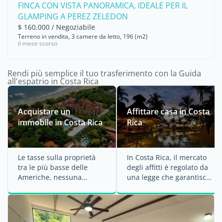
FINCA CON VISTA PANORAMICA, IDEALE PER IL
GLAMPING A PEREZ ZELEDON
$ 160,000 / Negoziabile
Terreno in vendita, 3 camere da letto, 196 (m2)
il mese scorso
Rendi più semplice il tuo trasferimento con la Guida
all'espatrio in Costa Rica
Acquistare un
Affittare casa in Costa
immobile in Costa Rica
Rica
Le tasse sulla proprietà
In Costa Rica, il mercato
tra le più basse delle
degli affitti è regolato da
Americhe, nessuna
una legge che garantisce
restrizione all'acquisto
agli inquilini un contratto
per i ...
...