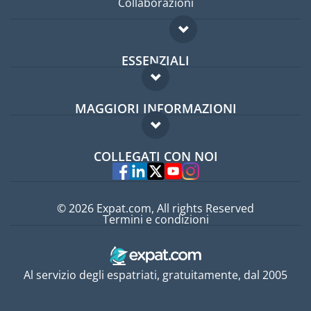
Collaborazioni
ESSENZIALI
Forum per expat
MAGGIORI INFORMAZIONI
Guida per expat
Domande frequenti
Lavori all'estero
COLLEGATI CON NOI
Esperti
© 2026 Expat.com, All rights Reserved
Termini e condizioni
Al servizio degli espatriati, gratuitamente, dal 2005