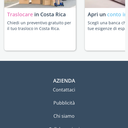
Traslocare
in Costa Rica
Apri un
conto in
Chiedi un preventivo gratuito per
Scegli una banca che 
il tuo trasloco in Costa Rica.
tue esigenze di espat
AZIENDA
Contattaci
Pubblicità
Chi siamo