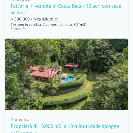
Fattoria in vendita in Costa Rica – 13 acri con casa
vicino a ...
$ 500,000 / Negoziabile
Terreno in vendita, 2 camere da letto, 80 (m2)
5 mesi fa
Dominical
Proprietà di 15.000 m2, a 10 minuti dalle spiagge
di Dominical, ...