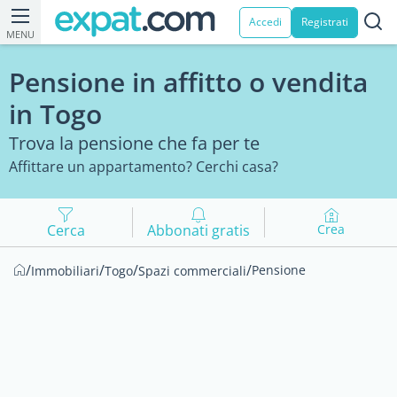
Accedi
Registrati
MENU
Pensione in affitto o vendita
in Togo
Trova la pensione che fa per te
Affittare un appartamento? Cerchi casa?
Cerca
Abbonati gratis
Crea
/
/
/
/
Pensione
Immobiliari
Togo
Spazi commerciali