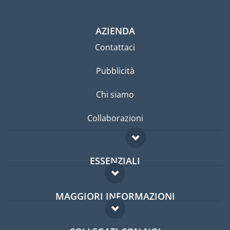
AZIENDA
Contattaci
Pubblicità
Chi siamo
Collaborazioni
ESSENZIALI
Forum per expat
MAGGIORI INFORMAZIONI
Guida per expat
Domande frequenti
Lavori all'estero