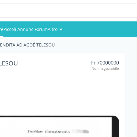
re
Piccoli Annunci
Forum
Altro
Eventi
VENDITA AD AGOÉ TELESOU
Utenti
ELESOU
Fr 70000000
Non negoziabile
Foto