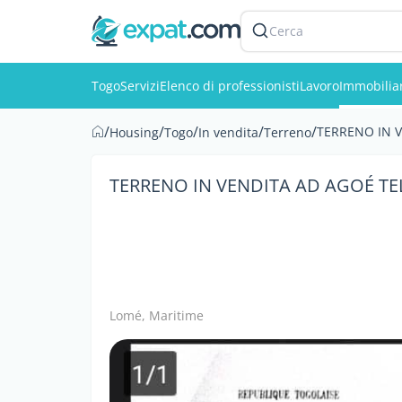
Cerca
Togo
Servizi
Elenco di professionisti
Lavoro
Immobilia
/
/
/
/
/
TERRENO IN 
Housing
Togo
In vendita
Terreno
TERRENO IN VENDITA AD AGOÉ T
Lomé, Maritime