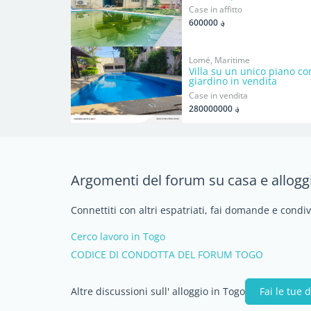
Case in affitto
؋ 600000
Lomé, Maritime
Villa su un unico piano co
giardino in vendita
Case in vendita
؋ 280000000
Argomenti del forum su casa e allogg
Connettiti con altri espatriati, fai domande e condi
Cerco lavoro in Togo
CODICE DI CONDOTTA DEL FORUM TOGO
Altre discussioni sull' alloggio in Togo
Fai le tue