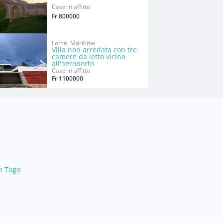
Case in affitto
Fr 800000
Lomé, Maritime
Villa non arredata con tre
camere da letto vicino
all'aeroporto
Case in affitto
Fr 1100000
in Togo