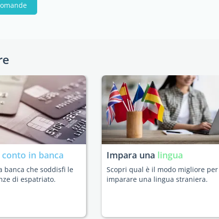
 domande
re
n
conto in banca
Impara una
lingua
a banca che soddisfi le
Scopri qual è il modo migliore per
nze di espatriato.
imparare una lingua straniera.