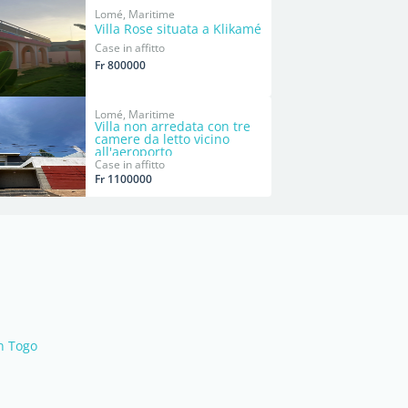
Lomé, Maritime
Villa Rose situata a Klikamé
Case in affitto
Fr 800000
Lomé, Maritime
Villa non arredata con tre
camere da letto vicino
all'aeroporto
Case in affitto
Fr 1100000
in Togo