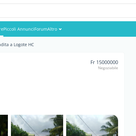
re
Piccoli Annunci
Forum
Altro
Eventi
ndita a Logote HC
Utenti
Fr 15000000
Negoziabile
Foto