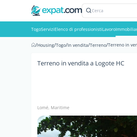
Cerca
Togo
Servizi
Elenco di professionisti
Lavoro
Immobilia
/
/
/
/
/
Terreno in ve
Housing
Togo
In vendita
Terreno
Terreno in vendita a Logote HC
Lomé, Maritime