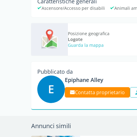
Caratteristiche generali
Ascensore/Accesso per disabili
Animali a
Posizione geografica
Logote
Guarda la mappa
Pubblicato da
Epiphane Alley
E
Contatta proprietario
Annunci simili