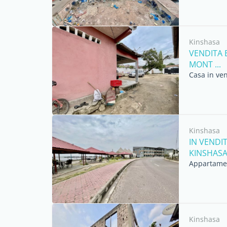
Kinshasa
VENDITA 
MONT ...
Casa in ven
Kinshasa
IN VENDI
KINSHASA 
Appartamen
Kinshasa