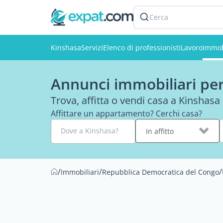
Cerca
Kinshasa
Servizi
Elenco di professionisti
Lavoro
Immob
Annunci immobiliari per
Trova, affitta o vendi casa a Kinshasa
Affittare un appartamento? Cerchi casa?
Dove a Kinshasa?
In affitto
/
/
/
Immobiliari
Repubblica Democratica del Congo