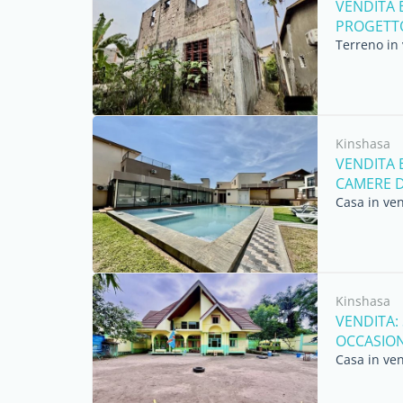
VENDITA 
PROGETTO 
Terreno in 
Kinshasa
VENDITA 
CAMERE D
Casa in ven
Kinshasa
VENDITA:
OCCASIONE
Casa in ven