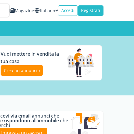
Accedi
Registrati
Magazine
Italiano
Vuoi mettere in vendita la
tua casa
Crea un annuncio
icevi via email annunci che
orrispondono all'immobile che
erchi
Imposta un avviso