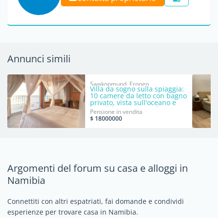
Annunci simili
Swakopmund, Erongo
Villa da sogno sulla spiaggia:
10 camere da letto con bagno
privato, vista sull'oceano e
vita di lusso in Namibia
Pensione in vendita
$ 18000000
Argomenti del forum su casa e alloggi in
Namibia
Connettiti con altri espatriati, fai domande e condividi
esperienze per trovare casa in Namibia.