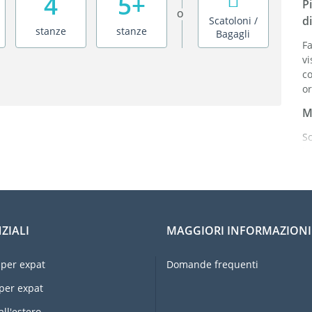
4
5+
P
O
di
Scatoloni /
stanze
stanze
Bagagli
Fa
vi
c
or
M
Sc
b
al
S
o
ZIALI
MAGGIORI INFORMAZIONI
Or
ri
per expat
Domande frequenti
Pr
per expat
E
u
all'estero