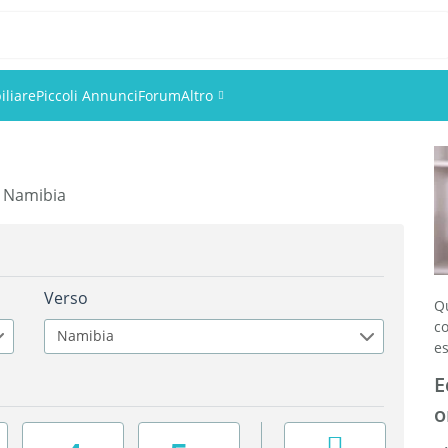
liare
Piccoli Annunci
Forum
Altro
Eventi
in Namibia
Utenti
Foto
Verso
Q
c
Namibia
es
E
o