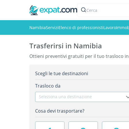
Cerca
Namibia
Servizi
Elenco di professionisti
Lavoro
Immobi
Trasferirsi in Namibia
Ottieni preventivi gratuiti per il tuo trasloco 
Scegli le tue destinazioni
Trasloco da
Seleziona una destinazione
Cosa devi trasportare?