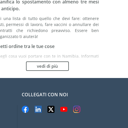
ianifica lo spostamento con almeno tre mesi
 anticipo.
i una lista di tutto quello che devi fare: ottenere
sti, permessi di lavoro, fare vaccini o annullare dei
ontratti che richiedono preavviso. Essere ben
ganizzato ti aiuterà!
etti ordine tra le tue cose
egli cosa vuoi portare con te in Namibia. Informati
ene: potrebbe essere più vantaggioso comprare
vedi di più
cuni articoli in loco.
cegli la compagnia di traslochi più adatta ad
rganizzare il tuo trasferimento in Namibia
COLLEGATI CON NOI
ganismi indipendenti come la FIDI ti aiutano nella
cerca di società di traslochi.
evieni il rischio di danni
liminare il rischio non è possibile quindi
n'assicurazione per danni materiali è altamente