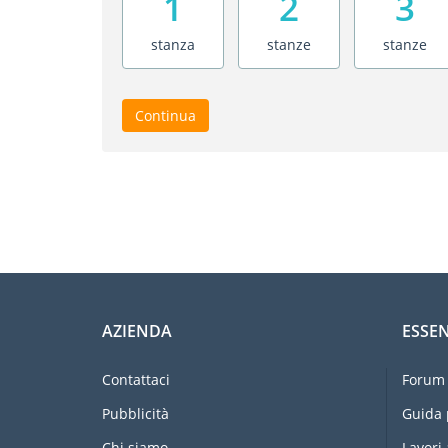
1
2
3
stanza
stanze
stanze
Continua
AZIENDA
ESSEN
Contattaci
Forum 
Pubblicità
Guida 
Chi siamo
Lavori 