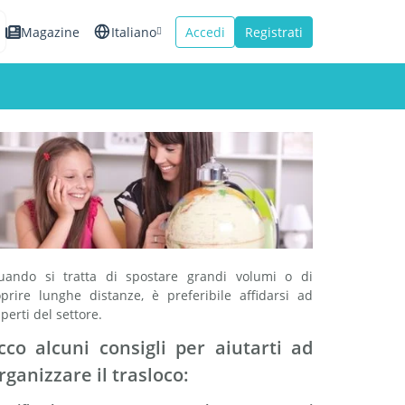
Magazine
Italiano
Accedi
Registrati
English
Español
Français
uando si tratta di spostare grandi volumi o di
oprire lunghe distanze, è preferibile affidarsi ad
perti del settore.
cco alcuni consigli per aiutarti ad
rganizzare il trasloco: