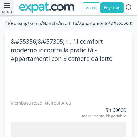
Accedi
Registrati
MENU
/
/
/
/
/
/
&#55356;&#57
Housing
Kenia
Nairobi
In affitto
Appartamento
&#55356;&#57305;️ 1. "Il comfort
moderno incontra la praticità -
Appartamenti con 3 camere da letto
Mombasa Road, Nairobi Area
Sh 60000
mensilmente, Negoziabile