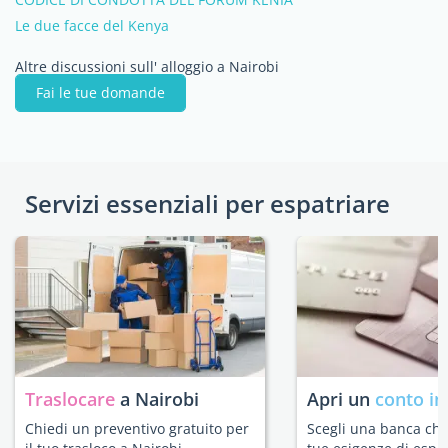
Le due facce del Kenya
Altre discussioni sull' alloggio a Nairobi
Fai le tue domande
Servizi essenziali per espatriare
Traslocare
a Nairobi
Apri un
conto in
Chiedi un preventivo gratuito per
Scegli una banca che 