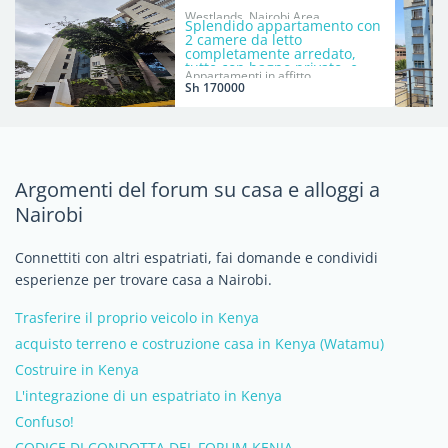
Westlands, Nairobi Area
Splendido appartamento con
2 camere da letto
completamente arredato,
tutte con bagno privato, e
Appartamenti in affitto
piscina sul tetto.
Sh 170000
Argomenti del forum su casa e alloggi a
Nairobi
Connettiti con altri espatriati, fai domande e condividi
esperienze per trovare casa a Nairobi.
Trasferire il proprio veicolo in Kenya
acquisto terreno e costruzione casa in Kenya (Watamu)
Costruire in Kenya
L'integrazione di un espatriato in Kenya
Confuso!
CODICE DI CONDOTTA DEL FORUM KENIA