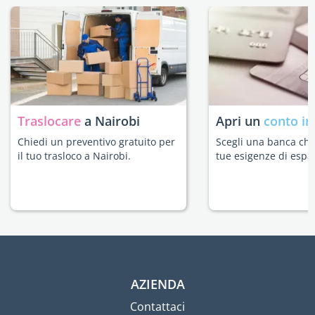
Traslocare
a Nairobi
Apri un
conto in
Chiedi un preventivo gratuito per
Scegli una banca che 
il tuo trasloco a Nairobi.
tue esigenze di espat
AZIENDA
Contattaci