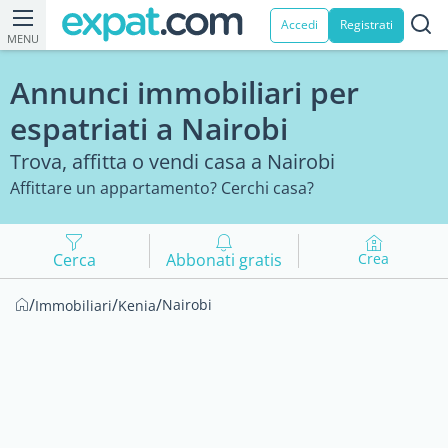
Accedi
Registrati
MENU
Annunci immobiliari per
espatriati a Nairobi
Trova, affitta o vendi casa a Nairobi
Affittare un appartamento? Cerchi casa?
Cerca
Abbonati gratis
Crea
/
/
/
Nairobi
Immobiliari
Kenia