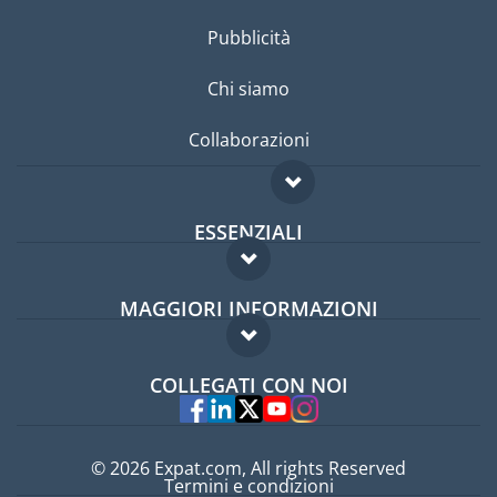
Pubblicità
Chi siamo
Collaborazioni
ESSENZIALI
Forum per expat
MAGGIORI INFORMAZIONI
Guida per expat
Domande frequenti
Lavori all'estero
COLLEGATI CON NOI
Esperti
© 2026 Expat.com, All rights Reserved
Termini e condizioni