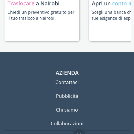
Traslocare
a Nairobi
Apri un
conto in
Chiedi un preventivo gratuito per
Scegli una banca che 
il tuo trasloco a Nairobi.
tue esigenze di espat
AZIENDA
Contattaci
Pubblicità
Chi siamo
Collaborazioni