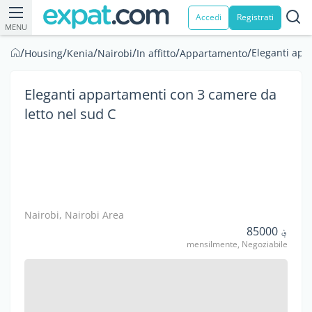
Accedi
Registrati
MENU
/
/
/
/
/
/
Eleganti app
Housing
Kenia
Nairobi
In affitto
Appartamento
Eleganti appartamenti con 3 camere da
letto nel sud C
Nairobi, Nairobi Area
؋ 85000
mensilmente, Negoziabile