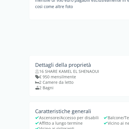
mensile di 950 euro pagabili esclusivamente in e
così come altre foto
Dettagli della proprietà
16 SHARE KAMEL EL SHENAOUI
€ 950 mensilmente
2 Camere da letto
2 Bagni
Caratteristiche generali
Ascensore/Accesso per disabili
Balcone/Te
Affitto a lungo termine
Vicino ai n
Vicino ai ristoranti