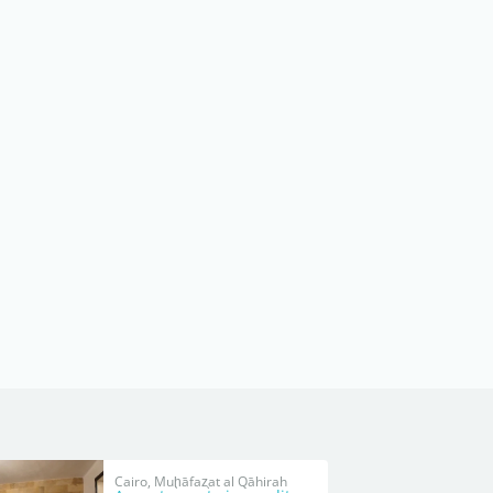
Cairo, Muḩāfaz̧at al Qāhirah