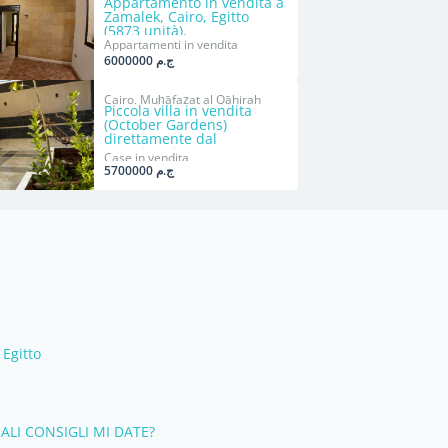
Appartamento in vendita a
Zamalek, Cairo, Egitto
(5873 unità).
Appartamenti in vendita
ج.م 6000000
Cairo, Muḩāfaz̧at al Qāhirah
Piccola villa in vendita
(October Gardens)
direttamente dal
proprietario.
Case in vendita
ج.م 5700000
 Egitto
ALI CONSIGLI MI DATE?