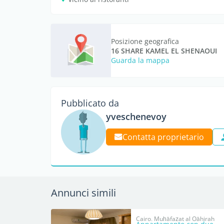
Posizione geografica
16 SHARE KAMEL EL SHENAOUI
Guarda la mappa
Pubblicato da
yveschenevoy
Contatta proprietario
Annunci simili
Cairo, Muḩāfaz̧at al Qāhirah