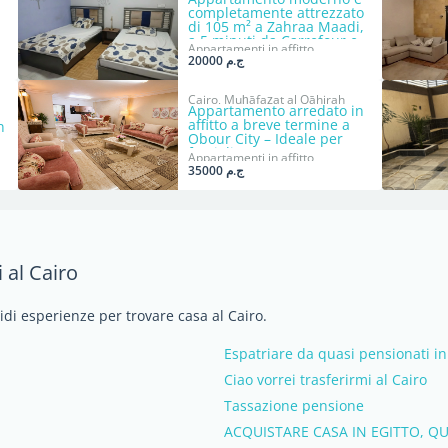
completamente attrezzato
di 105 m² a Zahraa Maadi,
a 5 minuti da Carrefour e
Appartamenti in affitto
dalla tangenziale
ج.م 20000
Cairo, Muḩāfaz̧at al Qāhirah
Appartamento arredato in
affitto a breve termine a
n
Obour City – Ideale per
famiglie
Appartamenti in affitto
ج.م 35000
 al Cairo
idi esperienze per trovare casa al Cairo.
Espatriare da quasi pensionati in
Ciao vorrei trasferirmi al Cairo
Tassazione pensione
ACQUISTARE CASA IN EGITTO, QU