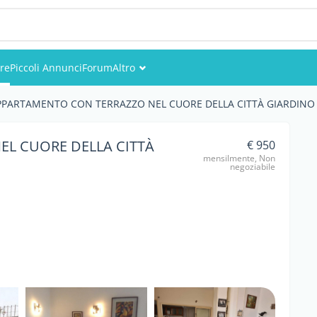
re
Piccoli Annunci
Forum
Altro
Eventi
PPARTAMENTO CON TERRAZZO NEL CUORE DELLA CITTÀ GIARDINO 
Utenti
L CUORE DELLA CITTÀ
€ 950
mensilmente, Non
Foto
negoziabile