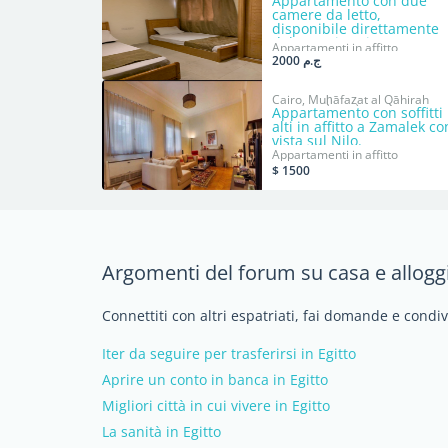
Appartamento con due
camere da letto,
disponibile direttamente
dal proprietario.
Appartamenti in affitto
ج.م 2000
Cairo, Muḩāfaz̧at al Qāhirah
Appartamento con soffitti
alti in affitto a Zamalek co
vista sul Nilo.
Appartamenti in affitto
$ 1500
Argomenti del forum su casa e alloggi
Connettiti con altri espatriati, fai domande e condiv
Iter da seguire per trasferirsi in Egitto
Aprire un conto in banca in Egitto
Migliori città in cui vivere in Egitto
La sanità in Egitto