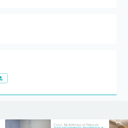
Cairo, Muḩāfaz̧at al Qāhirah
Appartamento moderno e