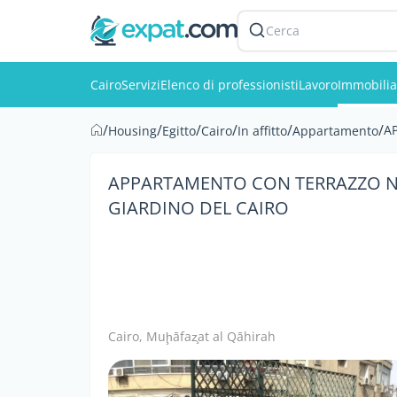
Cerca
Cairo
Servizi
Elenco di professionisti
Lavoro
Immobilia
/
/
/
/
/
/
A
Housing
Egitto
Cairo
In affitto
Appartamento
APPARTAMENTO CON TERRAZZO NE
GIARDINO DEL CAIRO
Cairo, Muḩāfaz̧at al Qāhirah