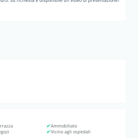
uro. Su richiesta è disponibile un video di presentazione?
rrazza
Ammobiliato
egozi
Vicino agli ospedali