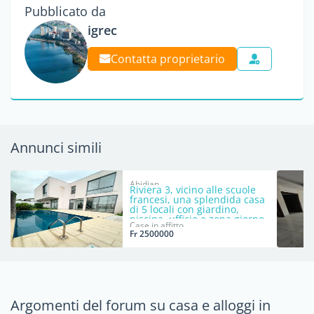
Pubblicato da
igrec
Contatta proprietario
Annunci simili
Abidjan
Riviera 3, vicino alle scuole
francesi, una splendida casa
di 5 locali con giardino,
piscina, ufficio e zona giorno
Case in affitto
indipendente.
Fr 2500000
Argomenti del forum su casa e alloggi in