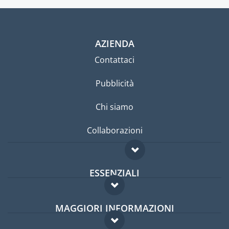
AZIENDA
Contattaci
Pubblicità
Chi siamo
Collaborazioni
ESSENZIALI
Forum per expat
MAGGIORI INFORMAZIONI
Guida per expat
Domande frequenti