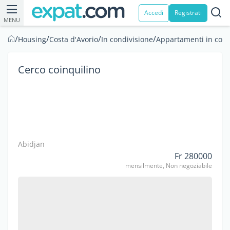
Accedi
Registrati
MENU
/
/
/
/
Housing
Costa d'Avorio
In condivisione
Appartamenti in cond
Cerco coinquilino
Abidjan
Fr 280000
mensilmente, Non negoziabile