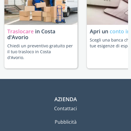
Traslocare
in Costa
Apri un
conto in
d'Avorio
Scegli una banca che 
Chiedi un preventivo gratuito per
tue esigenze di espat
il tuo trasloco in Costa
d'Avorio.
AZIENDA
Contattaci
Pubblicità