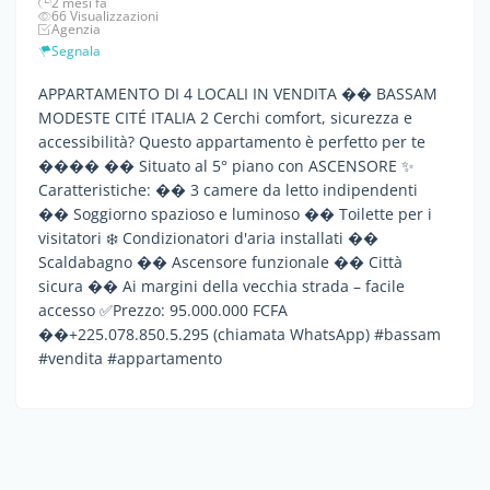
2 mesi fa
66 Visualizzazioni
Agenzia
Segnala
APPARTAMENTO DI 4 LOCALI IN VENDITA �� BASSAM
MODESTE CITÉ ITALIA 2 Cerchi comfort, sicurezza e
accessibilità? Questo appartamento è perfetto per te
���� �� Situato al 5° piano con ASCENSORE ✨
Caratteristiche: ��️ 3 camere da letto indipendenti
��️ Soggiorno spazioso e luminoso �� Toilette per i
visitatori ❄️ Condizionatori d'aria installati ��
Scaldabagno �� Ascensore funzionale �� Città
sicura ��️ Ai margini della vecchia strada – facile
accesso ✅Prezzo: 95.000.000 FCFA
��+225.078.850.5.295 (chiamata WhatsApp) #bassam
#vendita #appartamento