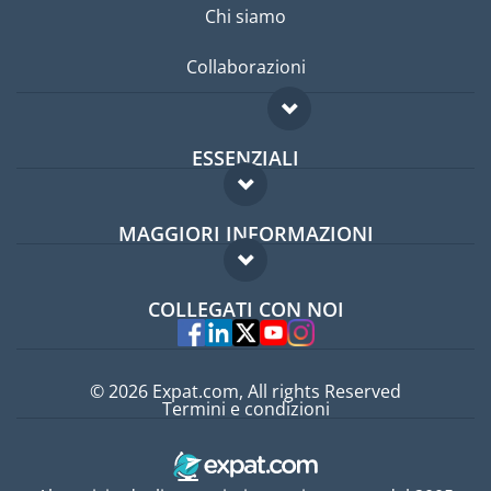
Chi siamo
Collaborazioni
ESSENZIALI
Forum per expat
MAGGIORI INFORMAZIONI
Guida per expat
Domande frequenti
Lavori all'estero
COLLEGATI CON NOI
Esperti
© 2026 Expat.com, All rights Reserved
Termini e condizioni