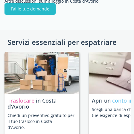
Altre discussioni sull' alloggio in Costa d'Avorio
Fai le tue domande
Servizi essenziali per espatriare
Traslocare
in Costa
Apri un
conto in
d'Avorio
Scegli una banca che 
Chiedi un preventivo gratuito per
tue esigenze di espat
il tuo trasloco in Costa
d'Avorio.