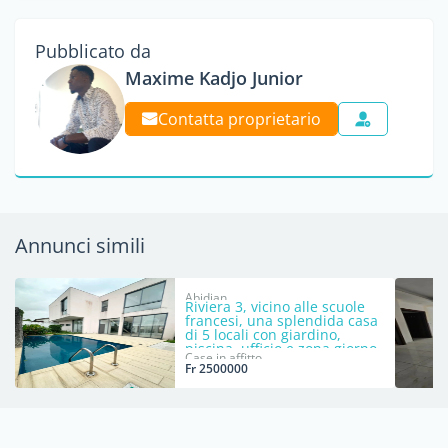
Pubblicato da
Maxime Kadjo Junior
Contatta proprietario
Annunci simili
Abidjan
Riviera 3, vicino alle scuole
francesi, una splendida casa
di 5 locali con giardino,
piscina, ufficio e zona giorno
Case in affitto
indipendente.
Fr 2500000