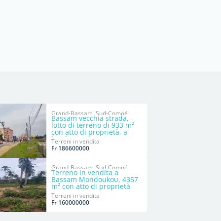
Grand-Bassam, Sud-Comoé
Bassam vecchia strada,
lotto di terreno di 933 m²
con atto di proprietà, a
bordo strada
Terreni in vendita
Fr 186600000
Grand-Bassam, Sud-Comoé
Terreno in vendita a
Bassam Mondoukou, 4357
m² con atto di proprietà
(ACD).
Terreni in vendita
Fr 160000000