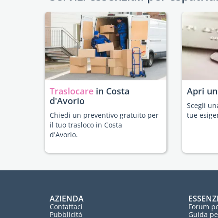
Traslocare
in Costa
Apri u
d'Avorio
Scegli un
Chiedi un preventivo gratuito per
tue esige
il tuo trasloco in Costa
d'Avorio.
AZIENDA
ESSENZ
Contattaci
Forum pe
Pubblicità
Guida pe