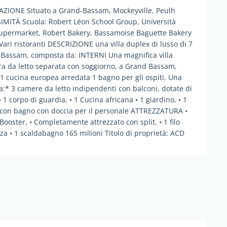
ZIONE Situato a Grand-Bassam, Mockeyville, Peulh
MITÀ Scuola: Robert Léon School Group, Università
Supermarket, Robert Bakery, Bassamoise Baguette Bakery
Vari ristoranti DESCRIZIONE una villa duplex di lusso di 7
i Bassam, composta da: INTERNI Una magnifica villa
era da letto separata con soggiorno, a Grand Bassam,
1 cucina europea arredata 1 bagno per gli ospiti, Una
a:* 3 camere da letto indipendenti con balconi, dotate di
1 corpo di guardia, • 1 Cucina africana • 1 giardino, • 1
e con bagno con doccia per il personale ATTREZZATURA •
 Booster, • Completamente attrezzato con split, • 1 filo
za • 1 scaldabagno 165 milioni Titolo di proprietà: ACD