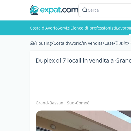
Cerca
Costa d'Avorio
Servizi
Elenco di professionisti
Lavoro
/
/
/
/
/
Duplex 
Housing
Costa d'Avorio
In vendita
Case
Duplex di 7 locali in vendita a Gra
Grand-Bassam, Sud-Comoé