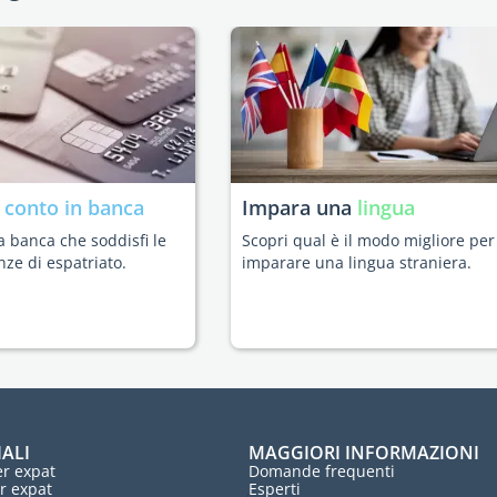
n
conto in banca
Impara una
lingua
a banca che soddisfi le
Scopri qual è il modo migliore per
nze di espatriato.
imparare una lingua straniera.
IALI
MAGGIORI INFORMAZIONI
r expat
Domande frequenti
r expat
Esperti